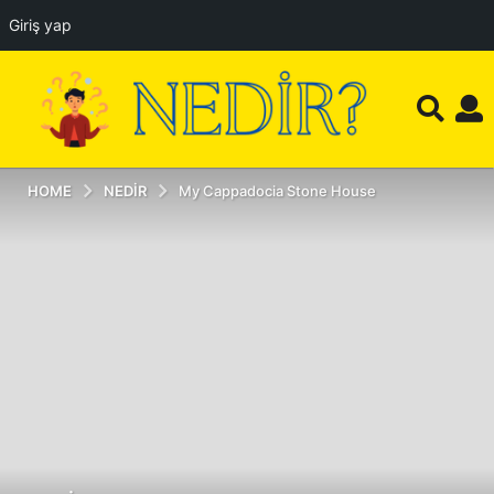
Giriş yap
HOME
NEDIR
My Cappadocia Stone House