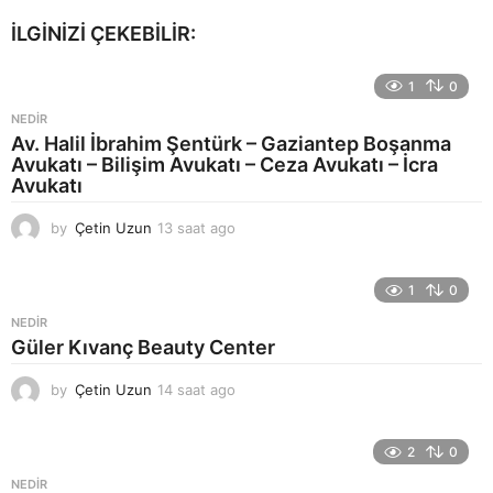
İLGINIZI ÇEKEBILIR:
1
0
NEDIR
Av. Halil İbrahim Şentürk – Gaziantep Boşanma
Avukatı – Bilişim Avukatı – Ceza Avukatı – İcra
Avukatı
by
Çetin Uzun
13 saat ago
1
6
s
a
1
0
a
NEDIR
t
Güler Kıvanç Beauty Center
a
g
by
Çetin Uzun
14 saat ago
1
o
7
s
a
2
0
a
NEDIR