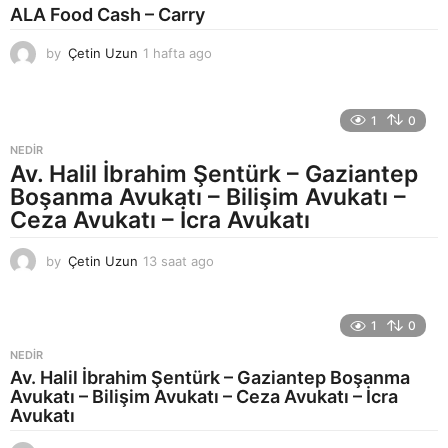
t
ALA Food Cash – Carry
a
g
by
Çetin Uzun
1 hafta ago
1
o
h
a
f
1
0
t
a
NEDIR
a
Av. Halil İbrahim Şentürk – Gaziantep
g
Boşanma Avukatı – Bilişim Avukatı –
o
Ceza Avukatı – İcra Avukatı
by
Çetin Uzun
13 saat ago
1
6
s
a
1
0
a
t
NEDIR
a
Av. Halil İbrahim Şentürk – Gaziantep Boşanma
g
Avukatı – Bilişim Avukatı – Ceza Avukatı – İcra
o
Avukatı