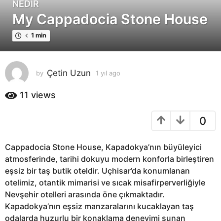
NEDIR
1
My Cappadocia Stone House
y
ı
1 min
l
a
g
Çetin Uzun
by
1 yıl ago
1
o
y
1
ı
11
views
y
l
ı
a
0
g
l
o
a
g
Cappadocia Stone House, Kapadokya’nın büyüleyici
o
atmosferinde, tarihi dokuyu modern konforla birleştiren
eşsiz bir taş butik oteldir. Uçhisar’da konumlanan
otelimiz, otantik mimarisi ve sıcak misafirperverliğiyle
Nevşehir otelleri arasında öne çıkmaktadır.
Kapadokya’nın eşsiz manzaralarını kucaklayan taş
odalarda huzurlu bir konaklama deneyimi sunan