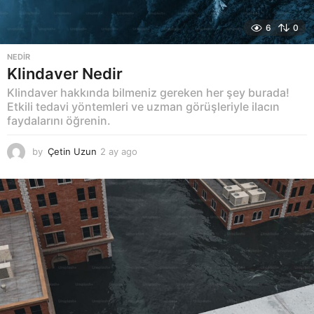
6
0
NEDIR
Klindaver Nedir
Klindaver hakkında bilmeniz gereken her şey burada!
Etkili tedavi yöntemleri ve uzman görüşleriyle ilacın
faydalarını öğrenin.
by
Çetin Uzun
2 ay ago
2
a
y
a
g
o