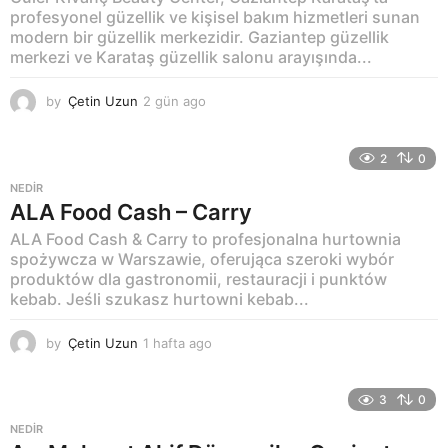
profesyonel güzellik ve kişisel bakım hizmetleri sunan
modern bir güzellik merkezidir. Gaziantep güzellik
merkezi ve Karataş güzellik salonu arayışında...
by
Çetin Uzun
2 gün ago
2
g
ü
n
2
0
a
NEDIR
g
ALA Food Cash – Carry
o
ALA Food Cash & Carry to profesjonalna hurtownia
spożywcza w Warszawie, oferująca szeroki wybór
produktów dla gastronomii, restauracji i punktów
kebab. Jeśli szukasz hurtowni kebab...
by
Çetin Uzun
1 hafta ago
1
h
a
f
3
0
t
NEDIR
a