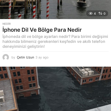
4
0
NEDIR
İphone Dil Ve Bölge Para Nedir
İphoneda dil ve bölge ayarları nedir? Para birimi değişimi
hakkında bilmeniz gerekenleri keşfedin ve akıllı telefon
deneyiminizi geliştirin!
by
Çetin Uzun
3 ay ago
3
a
y
a
g
o