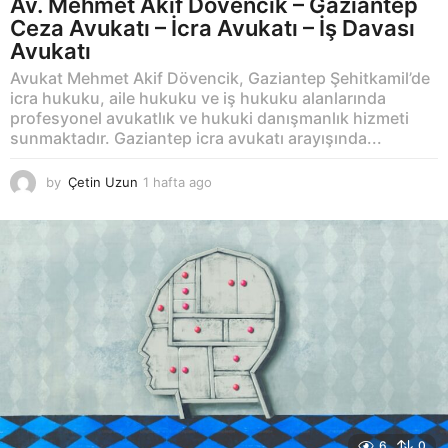
Av. Mehmet Akif Dövencik – Gaziantep
a
Ceza Avukatı – İcra Avukatı – İş Davası
g
Avukatı
o
Avukat Mehmet Akif Dövencik, Gaziantep Şehitkamil’de
icra hukuku, aile hukuku ve iş hukuku alanlarında
profesyonel avukatlık ve hukuki danışmanlık hizmeti
sunmaktadır. Gaziantep icra avukatı arayışında...
by
Çetin Uzun
1 hafta ago
1
h
a
f
t
a
a
g
o
6
0