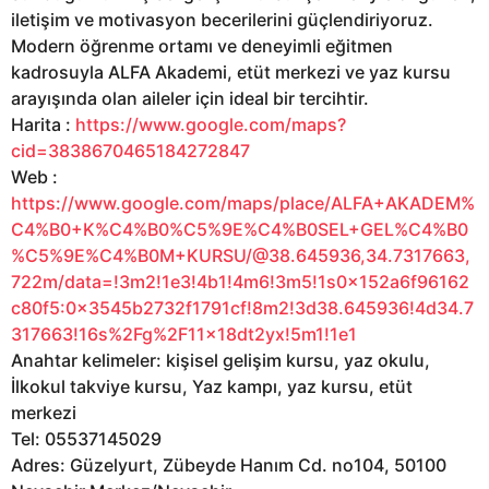
iletişim ve motivasyon becerilerini güçlendiriyoruz.
Modern öğrenme ortamı ve deneyimli eğitmen
kadrosuyla ALFA Akademi, etüt merkezi ve yaz kursu
arayışında olan aileler için ideal bir tercihtir.
Harita :
https://www.google.com/maps?
cid=3838670465184272847
Web :
https://www.google.com/maps/place/ALFA+AKADEM%
C4%B0+K%C4%B0%C5%9E%C4%B0SEL+GEL%C4%B0
%C5%9E%C4%B0M+KURSU/@38.645936,34.7317663,
722m/data=!3m2!1e3!4b1!4m6!3m5!1s0x152a6f96162
c80f5:0x3545b2732f1791cf!8m2!3d38.645936!4d34.7
317663!16s%2Fg%2F11x18dt2yx!5m1!1e1
Anahtar kelimeler: kişisel gelişim kursu, yaz okulu,
İlkokul takviye kursu, Yaz kampı, yaz kursu, etüt
merkezi
Tel: 05537145029
Adres: Güzelyurt, Zübeyde Hanım Cd. no104, 50100