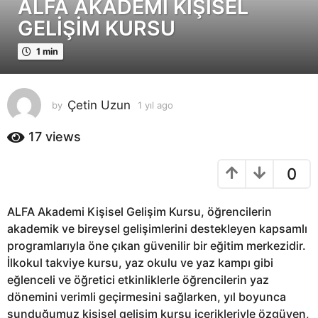
ALFA AKADEMİ KİŞİSEL
y
ı
GELİŞİM KURSU
l
a
1 min
g
o
1
Çetin Uzun
by
1 yıl ago
1
y
y
ı
17
views
ı
l
l
a
0
a
g
o
g
o
ALFA Akademi Kişisel Gelişim Kursu, öğrencilerin
akademik ve bireysel gelişimlerini destekleyen kapsamlı
programlarıyla öne çıkan güvenilir bir eğitim merkezidir.
İlkokul takviye kursu, yaz okulu ve yaz kampı gibi
eğlenceli ve öğretici etkinliklerle öğrencilerin yaz
dönemini verimli geçirmesini sağlarken, yıl boyunca
sunduğumuz kişisel gelişim kursu içerikleriyle özgüven,