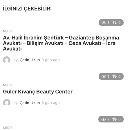
İLGINIZI ÇEKEBILIR:
1
0
NEDIR
Av. Halil İbrahim Şentürk – Gaziantep Boşanma
Avukatı – Bilişim Avukatı – Ceza Avukatı – İcra
Avukatı
by
Çetin Uzun
3 gün ago
3
g
ü
n
1
0
a
NEDIR
g
Güler Kıvanç Beauty Center
o
by
Çetin Uzun
3 gün ago
3
g
ü
n
2
0
a
NEDIR