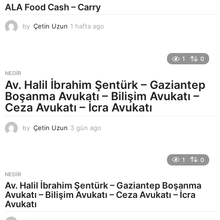
g
ALA Food Cash – Carry
o
by
Çetin Uzun
1 hafta ago
1
h
a
f
1
0
t
a
NEDIR
a
Av. Halil İbrahim Şentürk – Gaziantep
g
Boşanma Avukatı – Bilişim Avukatı –
o
Ceza Avukatı – İcra Avukatı
by
Çetin Uzun
3 gün ago
3
g
ü
n
1
0
a
g
NEDIR
o
Av. Halil İbrahim Şentürk – Gaziantep Boşanma
Avukatı – Bilişim Avukatı – Ceza Avukatı – İcra
Avukatı