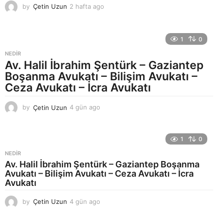
by
Çetin Uzun
2 hafta ago
2
h
a
f
1
0
t
a
NEDIR
a
Av. Halil İbrahim Şentürk – Gaziantep
g
Boşanma Avukatı – Bilişim Avukatı –
o
Ceza Avukatı – İcra Avukatı
by
Çetin Uzun
4 gün ago
4
g
ü
n
1
0
a
g
NEDIR
o
Av. Halil İbrahim Şentürk – Gaziantep Boşanma
Avukatı – Bilişim Avukatı – Ceza Avukatı – İcra
Avukatı
by
Çetin Uzun
4 gün ago
4
g