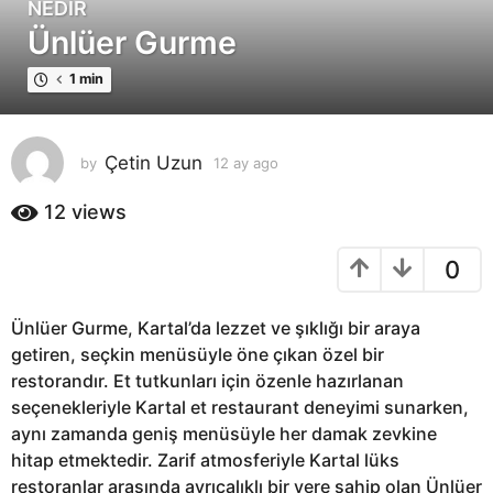
NEDIR
1
Ünlüer Gurme
2
a
1 min
y
a
g
Çetin Uzun
by
12 ay ago
1
o
2
1
a
12
views
2
y
a
a
0
g
y
o
a
g
Ünlüer Gurme, Kartal’da lezzet ve şıklığı bir araya
o
getiren, seçkin menüsüyle öne çıkan özel bir
restorandır. Et tutkunları için özenle hazırlanan
seçenekleriyle Kartal et restaurant deneyimi sunarken,
aynı zamanda geniş menüsüyle her damak zevkine
hitap etmektedir. Zarif atmosferiyle Kartal lüks
restoranlar arasında ayrıcalıklı bir yere sahip olan Ünlüer