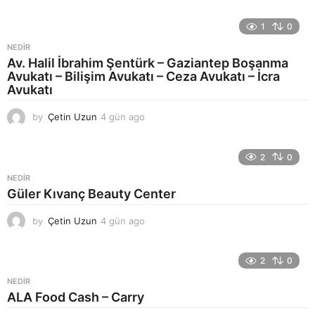
1
0
NEDIR
Av. Halil İbrahim Şentürk – Gaziantep Boşanma
Avukatı – Bilişim Avukatı – Ceza Avukatı – İcra
Avukatı
by
Çetin Uzun
4 gün ago
4
g
ü
n
2
0
a
NEDIR
g
Güler Kıvanç Beauty Center
o
by
Çetin Uzun
4 gün ago
4
g
ü
n
2
0
a
NEDIR
g
ALA Food Cash – Carry
o