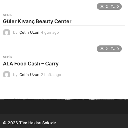
ü
n
2
0
a
NEDIR
g
Güler Kıvanç Beauty Center
o
by
Çetin Uzun
4 gün ago
4
g
ü
n
2
0
a
NEDIR
g
ALA Food Cash – Carry
o
by
Çetin Uzun
2 hafta ago
2
h
a
f
t
a
a
g
o
© 2026 Tüm Hakları Saklıdır