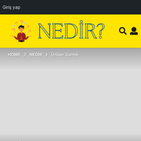
Giriş yap
HOME
NEDIR
Ünlüer Gurme