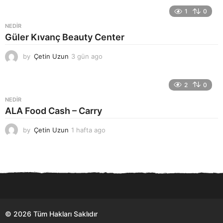
ü
n
1
0
a
NEDIR
g
Güler Kıvanç Beauty Center
o
by
Çetin Uzun
3 gün ago
4
g
ü
n
2
0
a
NEDIR
g
ALA Food Cash – Carry
o
by
Çetin Uzun
1 hafta ago
1
h
a
f
t
a
a
g
o
© 2026 Tüm Hakları Saklıdır