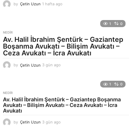
by
Çetin Uzun
1 hafta ago
1
h
a
f
1
0
t
a
NEDIR
a
Av. Halil İbrahim Şentürk – Gaziantep
g
Boşanma Avukatı – Bilişim Avukatı –
o
Ceza Avukatı – İcra Avukatı
by
Çetin Uzun
3 gün ago
4
g
ü
n
1
0
a
g
NEDIR
o
Av. Halil İbrahim Şentürk – Gaziantep Boşanma
Avukatı – Bilişim Avukatı – Ceza Avukatı – İcra
Avukatı
by
Çetin Uzun
3 gün ago
4
g