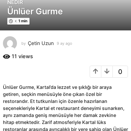
NEDIR
9
Ünlüer Gurme
a
y
1 min
a
g
o
Çetin Uzun
by
9 ay ago
9
9
a
a
y
11
views
y
a
a
g
0
o
g
o
Ünlüer Gurme, Kartal’da lezzet ve şıklığı bir araya
getiren, seçkin menüsüyle öne çıkan özel bir
restorandır. Et tutkunları için özenle hazırlanan
seçenekleriyle Kartal et restaurant deneyimi sunarken,
aynı zamanda geniş menüsüyle her damak zevkine
hitap etmektedir. Zarif atmosferiyle Kartal lüks
restoranlar arasında ayrıcalıklı bir yere sahip olan Ünlüer