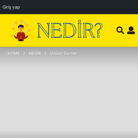
Giriş yap
HOME
NEDIR
Ünlüer Gurme