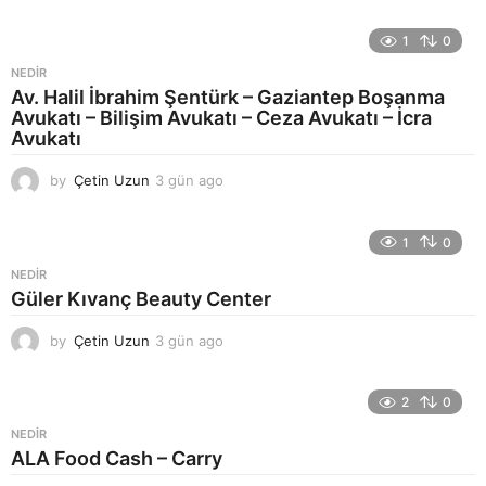
1
0
NEDIR
Av. Halil İbrahim Şentürk – Gaziantep Boşanma
Avukatı – Bilişim Avukatı – Ceza Avukatı – İcra
Avukatı
by
Çetin Uzun
3 gün ago
4
g
ü
n
1
0
a
NEDIR
g
Güler Kıvanç Beauty Center
o
by
Çetin Uzun
3 gün ago
4
g
ü
n
2
0
a
NEDIR
g
ALA Food Cash – Carry
o