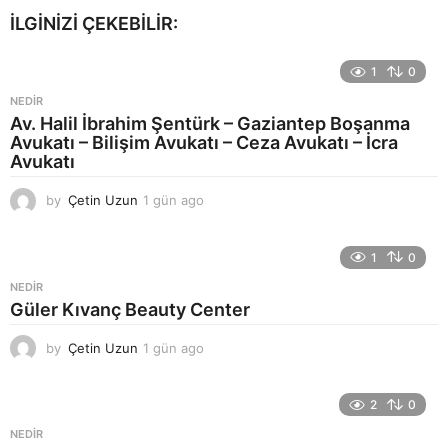
İLGINIZI ÇEKEBILIR:
1
0
NEDIR
Av. Halil İbrahim Şentürk – Gaziantep Boşanma
Avukatı – Bilişim Avukatı – Ceza Avukatı – İcra
Avukatı
by
Çetin Uzun
1 gün ago
1
g
ü
n
1
0
a
NEDIR
g
Güler Kıvanç Beauty Center
o
by
Çetin Uzun
1 gün ago
1
g
ü
n
2
0
a
NEDIR
g