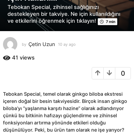
y
Tebokan Special, zihinsel sağlığınızı
a
destekleyen bir takviye. Ne için kullanıldığını
g
ve etkilerini öğrenmek için tıklayın!
7 min
o
1
0
a
Çetin Uzun
by
10 ay ago
1
0
y
a
41
views
a
y
g
a
0
o
g
o
Tebokan Special, temel olarak ginkgo biloba ekstresi
içeren doğal bir besin takviyesidir. Birçok insan ginkgo
biloba’yı “yaşlanma karşıtı hazine” olarak adlandırıyor
çünkü bu bitkinin hafızayı güçlendirme ve zihinsel
fonksiyonları artırma yönünde etkileri olduğu
düşünülüyor. Peki, bu ürün tam olarak ne işe yarıyor?