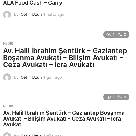
ALA Food Cash – Carry
o
by
Çetin Uzun
1 hafta ago
1
h
a
f
1
0
t
a
NEDIR
a
Av. Halil İbrahim Şentürk – Gaziantep
g
Boşanma Avukatı – Bilişim Avukatı –
o
Ceza Avukatı – İcra Avukatı
by
Çetin Uzun
1 gün ago
1
g
ü
n
1
0
a
g
NEDIR
o
Av. Halil İbrahim Şentürk – Gaziantep Boşanma
Avukatı – Bilişim Avukatı – Ceza Avukatı – İcra
Avukatı
by
Çetin Uzun
1 gün ago
1