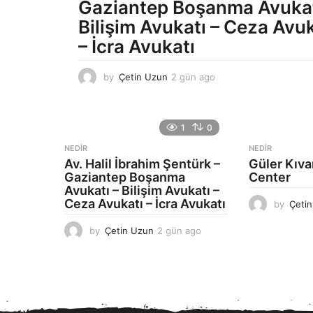
Gaziantep Boşanma Avukat
Bilişim Avukatı – Ceza Avuk
– İcra Avukatı
by
Çetin Uzun
2 gün ago
2
g
ü
n
1
0
a
g
NEDIR
NEDIR
o
Av. Halil İbrahim Şentürk –
Güler Kıv
Gaziantep Boşanma
Center
Avukatı – Bilişim Avukatı –
Ceza Avukatı – İcra Avukatı
by
Çeti
by
Çetin Uzun
2 gün ago
2
g
ü
n
a
g
o