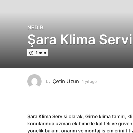
NEDIR
1
Şara Klima Servi
y
ı
l
1 min
a
g
o
1
Çetin Uzun
by
1 yıl ago
1
y
y
ı
ı
l
l
a
a
g
g
o
Şara Klima Servisi olarak, Girne klima tamiri, k
o
konularında uzman ekibimizle kaliteli ve güve
yönelik bakım, onarım ve montaj işlemlerini tit