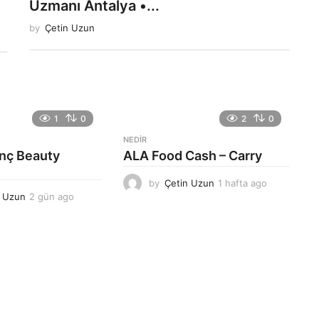
Uzmanı Antalya •...
by
Çetin Uzun
1
0
2
0
NEDIR
anç Beauty
ALA Food Cash – Carry
by
Çetin Uzun
1 hafta ago
1
n Uzun
2 gün ago
2
h
g
a
ü
f
n
t
a
a
g
a
o
g
o