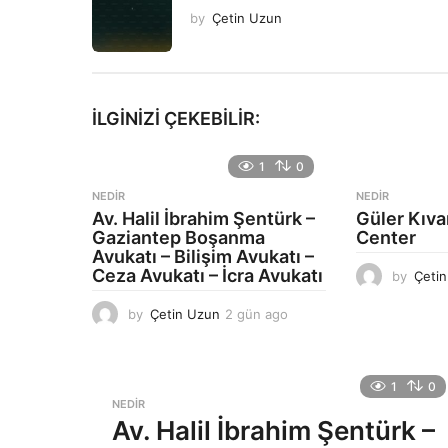
by
Çetin Uzun
İLGINIZI ÇEKEBILIR:
1
0
NEDIR
NEDIR
Av. Halil İbrahim Şentürk –
Güler Kıv
Gaziantep Boşanma
Center
Avukatı – Bilişim Avukatı –
Ceza Avukatı – İcra Avukatı
by
Çeti
by
Çetin Uzun
2 gün ago
2
g
ü
n
1
0
a
NEDIR
g
Av. Halil İbrahim Şentürk –
o