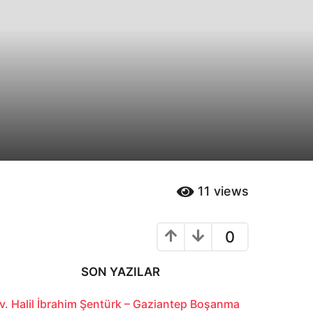
11
views
0
SON YAZILAR
v. Halil İbrahim Şentürk – Gaziantep Boşanma