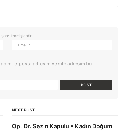
 işaretlenmişlerdir
 adım, e-posta adresim ve site adresim bu
NEXT POST
Op. Dr. Sezin Kapulu • Kadın Doğum