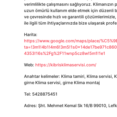
verimlilikte çalışmasını sağlıyoruz. Klimanızın
uzun ömürlü kullanım elde etmek için düzenli 
ve çevresinde hızlı ve garantili çözümlerimizl
ile ilgili tüm ihtiyaçlarınızda bize ulaşarak prof
Harita:
https://www.google.com/maps/place/%C5%9E
ta=!3m1!4b1!4m6!3m5!1s0x14de17be971c860
4353!16s%2Fg%2F11wnp5cz8w!5m1!1e1
Web:
https://kibrisklimaservisi.com/
Anahtar kelimeler: Klima tamiri, Klima servisi, 
girne Klima servisi, girne Klima montaj
Tel: 5428875451
Adres: Şht. Mehmet Kemal Sk 16/B 99010, Lef