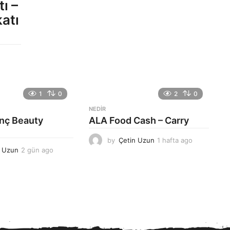
ı –
atı
1
0
2
0
NEDIR
anç Beauty
ALA Food Cash – Carry
by
Çetin Uzun
1 hafta ago
1
n Uzun
2 gün ago
2
h
g
a
ü
f
n
t
a
a
g
a
o
g
o