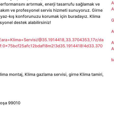
A
 performansını artırmak, enerji tasarrufu sağlamak ve
A
bakım ve profesyonel servis hizmeti sunuyoruz. Girne
e, yaz-kış konforunuzu korumak için buradayız. Klima
G
esyonel destek alabilirsiniz!
A
ara+Klima+Servisi/@35.1914418,33.3704353,17z/da
A
f:0x75bcf25afc12bdaf!8m2!3d35.1914418!4d33.370
A
M
Klima montaj, Klima gazlama servisi, girne Klima tamiri,
koşa 99010