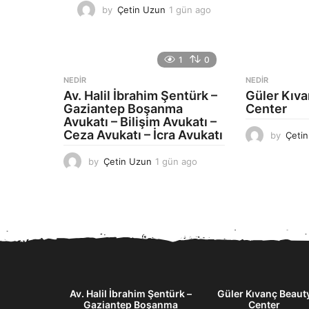
by
Çetin Uzun
1 gün ago
1
g
ü
n
1
0
a
g
NEDIR
NEDIR
o
Av. Halil İbrahim Şentürk –
Güler Kıv
Gaziantep Boşanma
Center
Avukatı – Bilişim Avukatı –
Ceza Avukatı – İcra Avukatı
by
Çeti
by
Çetin Uzun
1 gün ago
1
g
ü
n
a
g
o
aför – Villa
Av. Halil İbrahim Şentürk –
Güler Kıvanç Beaut
Gaziantep Boşanma
Center