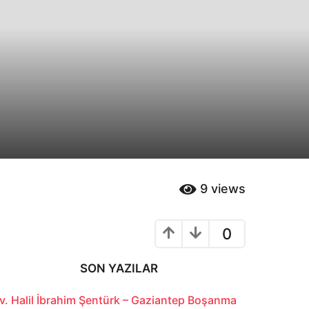
9
views
0
SON YAZILAR
v. Halil İbrahim Şentürk – Gaziantep Boşanma