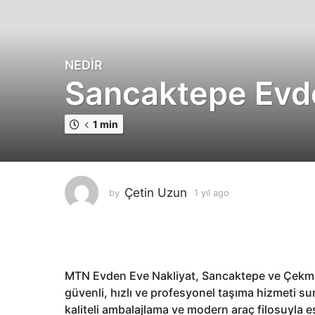
NEDIR
1
Sancaktepe Evde
y
ı
l
1 min
a
g
o
1
Çetin Uzun
by
1 yıl ago
1
y
y
ı
ı
l
l
a
a
g
g
o
MTN Evden Eve Nakliyat, Sancaktepe ve Çekme
o
güvenli, hızlı ve profesyonel taşıma hizmeti su
kaliteli ambalajlama ve modern araç filosuyla e