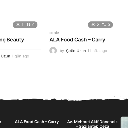
1
0
2
0
NEDIR
anç Beauty
ALA Food Cash – Carry
by
Çetin Uzun
1 hafta ago
1
n Uzun
1 gün ago
1
h
g
a
ü
f
n
t
a
a
g
a
o
g
o
y
ALA Food Cash – Carry
Av. Mehmet Akif Dövencik
– Gaziantep Ceza