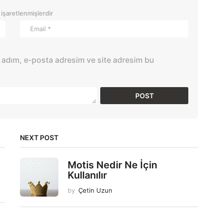
 işaretlenmişlerdir
 adım, e-posta adresim ve site adresim bu
NEXT POST
Motis Nedir Ne İçin
Kullanılır
by
Çetin Uzun