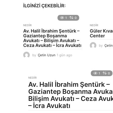
İLGINIZI ÇEKEBILIR:
1
0
NEDIR
NEDIR
Av. Halil İbrahim Şentürk –
Güler Kıv
Gaziantep Boşanma
Center
Avukatı – Bilişim Avukatı –
Ceza Avukatı – İcra Avukatı
by
Çeti
by
Çetin Uzun
1 gün ago
1
g
ü
n
1
0
a
NEDIR
g
Av. Halil İbrahim Şentürk –
o
Gaziantep Boşanma Avukat
Bilişim Avukatı – Ceza Avuk
– İcra Avukatı