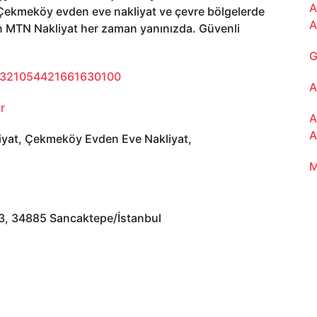
A
 Çekmeköy evden eve nakliyat ve çevre bölgelerde
A
in MTN Nakliyat her zaman yanınızda. Güvenli
G
5321054421661630100
A
r
A
A
iyat, Çekmeköy Evden Eve Nakliyat,
M
3, 34885 Sancaktepe/İstanbul