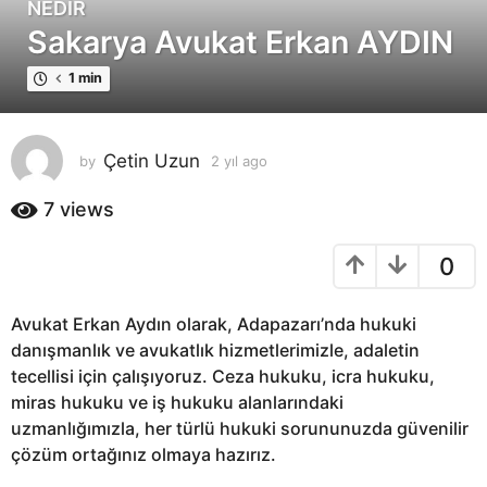
NEDIR
2
Sakarya Avukat Erkan AYDIN
y
ı
1 min
l
a
g
Çetin Uzun
by
2 yıl ago
2
o
y
2
ı
7
views
y
l
ı
a
0
g
l
o
a
g
Avukat Erkan Aydın olarak, Adapazarı’nda hukuki
o
danışmanlık ve avukatlık hizmetlerimizle, adaletin
tecellisi için çalışıyoruz. Ceza hukuku, icra hukuku,
miras hukuku ve iş hukuku alanlarındaki
uzmanlığımızla, her türlü hukuki sorununuzda güvenilir
çözüm ortağınız olmaya hazırız.