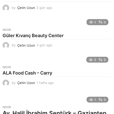
by
Çetin Uzun
3 gün ago
3
g
ü
n
1
0
a
NEDIR
g
Güler Kıvanç Beauty Center
o
by
Çetin Uzun
3 gün ago
3
g
ü
n
2
0
a
NEDIR
g
ALA Food Cash – Carry
o
by
Çetin Uzun
1 hafta ago
1
h
a
f
1
0
t
a
NEDIR
a
Av. Halil İbrahim Şentürk – Gaziantep