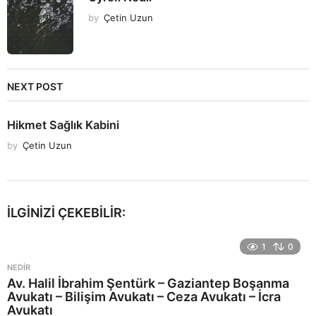
by
Çetin Uzun
NEXT POST
Hikmet Sağlık Kabini
by
Çetin Uzun
İLGINIZI ÇEKEBILIR:
1
0
NEDIR
Av. Halil İbrahim Şentürk – Gaziantep Boşanma
Avukatı – Bilişim Avukatı – Ceza Avukatı – İcra
Avukatı