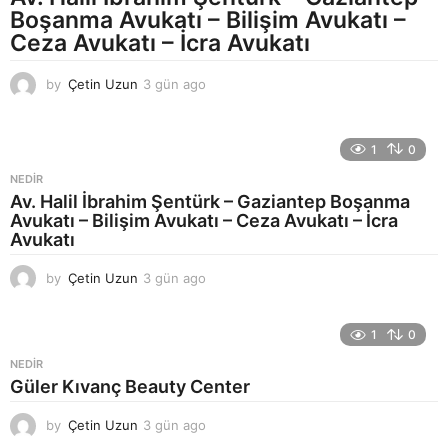
g
Boşanma Avukatı – Bilişim Avukatı –
o
Ceza Avukatı – İcra Avukatı
by
Çetin Uzun
3 gün ago
3
g
ü
n
1
0
a
g
NEDIR
o
Av. Halil İbrahim Şentürk – Gaziantep Boşanma
Avukatı – Bilişim Avukatı – Ceza Avukatı – İcra
Avukatı
by
Çetin Uzun
3 gün ago
3
g
ü
n
1
0
a
NEDIR
g
Güler Kıvanç Beauty Center
o
by
Çetin Uzun
3 gün ago
3
g