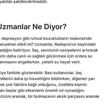
kilde şekillendirilmelidir.
 Uzmanlar Ne Diyor?
an depresyon gibi ruhsal bozuklukların tedavisinde
p gerçekten etkili mi? Uzmanlar, Redepra’nın beyindeki
ğını belirtiyor. İlaç, serotonin seviyelerini artırarak
erin daha canlı ve sağlıklı görünmesi için onlara su
anmasını engellerken, yeterli su hayat verir.
e farklılık gösterebilir. Bazı kullanıcılar, ilaç
erini daha iyi hissettiğini bildirirken, diğerleri yan
ek çok faktöre bağlı olduğunu, özellikle kişinin
an ilaçlar gibi etkenlerin önemli rol oynadığını
r çözüm aramak, bir bulmacanın eksik parçasını aramak