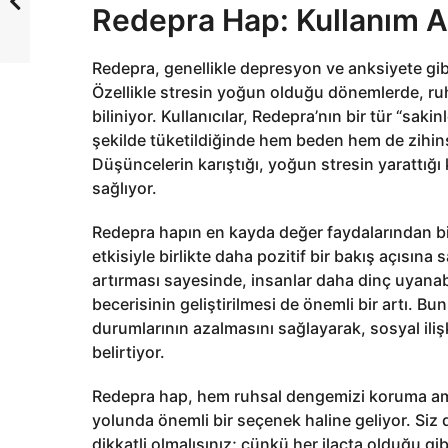
Redepra Hap: Kullanım Al
Redepra, genellikle depresyon ve anksiyete gibi
Özellikle stresin yoğun olduğu dönemlerde, ruh
biliniyor. Kullanıcılar, Redepra’nın bir tür “sakinl
şekilde tüketildiğinde hem beden hem de zihinse
Düşüncelerin karıştığı, yoğun stresin yarattığ
sağlıyor.
Redepra hapın en kayda değer faydalarından biri, 
etkisiyle birlikte daha pozitif bir bakış açısına 
artırması sayesinde, insanlar daha dinç uyanab
becerisinin geliştirilmesi de önemli bir artı. Bu
durumlarının azalmasını sağlayarak, sosyal ilişki
belirtiyor.
Redepra hap, hem ruhsal dengemizi koruma ama
yolunda önemli bir seçenek haline geliyor. Siz d
dikkatli olmalısınız; çünkü her ilaçta olduğu gib