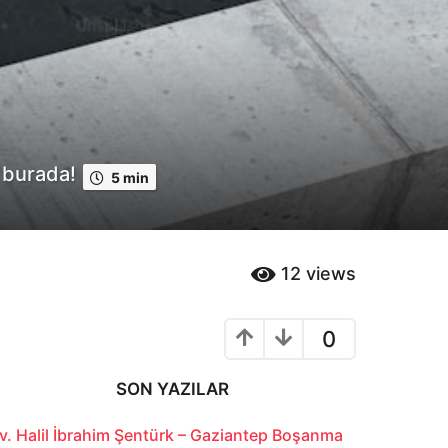
 burada!
5 min
12
views
0
SON YAZILAR
v. Halil İbrahim Şentürk – Gaziantep Boşanma