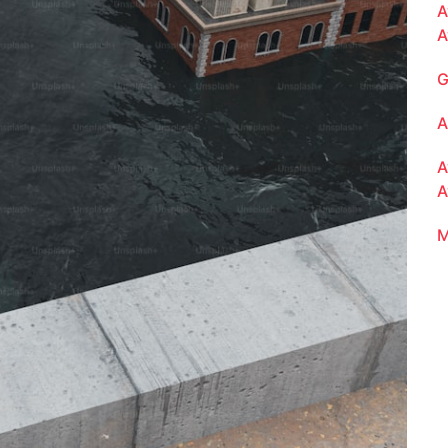
A
A
G
A
A
A
M