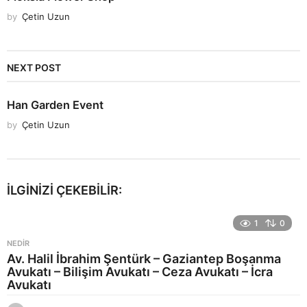
by
Çetin Uzun
NEXT POST
Han Garden Event
by
Çetin Uzun
İLGINIZI ÇEKEBILIR:
1
0
NEDIR
Av. Halil İbrahim Şentürk – Gaziantep Boşanma
Avukatı – Bilişim Avukatı – Ceza Avukatı – İcra
Avukatı