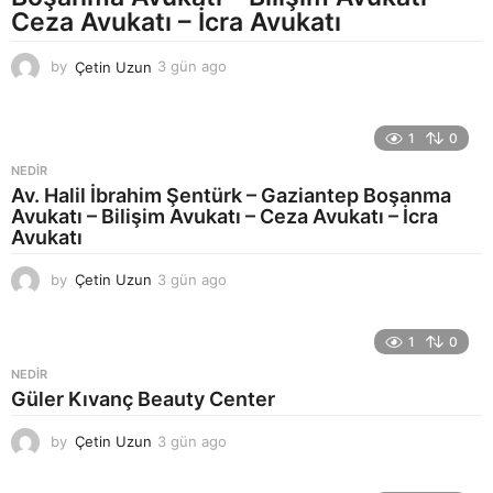
o
Ceza Avukatı – İcra Avukatı
by
Çetin Uzun
3 gün ago
3
g
ü
n
1
0
a
g
NEDIR
o
Av. Halil İbrahim Şentürk – Gaziantep Boşanma
Avukatı – Bilişim Avukatı – Ceza Avukatı – İcra
Avukatı
by
Çetin Uzun
3 gün ago
3
g
ü
n
1
0
a
NEDIR
g
Güler Kıvanç Beauty Center
o
by
Çetin Uzun
3 gün ago
3
g
ü