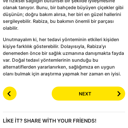
ve fiziksel sağlığın bütünsel bir şekilde iyileşmesine
olanak tanıyor. Bunu, bir bahçede büyüyen çiçekler gibi
düşünün; doğru bakım alırsa, her biri en güzel hallerini
sergileyebilir. Rabiza, bu bakımın önemli bir parçası
olabilir.
Unutmayalım ki, her tedavi yönteminin etkileri kişiden
kişiye farklılık gösterebilir. Dolayısıyla, Rabiza’yı
denemeden önce bir sağlık uzmanına danışmakta fayda
var. Doğal tedavi yöntemlerinin sunduğu bu
alternatiflerden yararlanırken, sağlığımıza en uygun
olanı bulmak için araştırma yapmak her zaman en iyisi.
P
NEXT
o
s
t
P
LIKE IT? SHARE WITH YOUR FRIENDS!
a