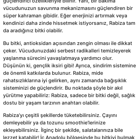
güçlendirici özellikleriyle bilinir. Yani, bir bakıma
vücudunuzun savunma mekanizmasını güçlendiren bir
süper kahraman gibidir. Eğer enerjinizi artırmak veya
kendinizi daha zinde hissetmek istiyorsanız, Rabiza tam
da aradığınız bitki olabilir.
Bu bitki, antioksidan açısından zengin olması ile dikkat
çeker. Vücudunuzdaki serbest radikalleri temizleyerek
yaşlanma sürecini yavaşlatmaya yardımcı olur.
Düşünün ki, gençlik iksiri gibi! Ayrıca, sindirim sistemine
de önemli katkılarda bulunur. Rabiza, mide
rahatsızlıklarına iyi gelirken, aynı zamanda bağışıklık
sisteminizi de güçlendirir. Bu noktada şöyle bir akıl
yürütme yapabiliriz: Rabiza, sadece bir bitki değil, sağlık
dostu bir yaşam tarzının anahtarı olabilir.
Rabiza’yı çeşitli şekillerde tüketebilirsiniz. Çayını
demleyebilir ya da tozunu smoothie’lerinize
ekleyebilirsiniz. İlginç bir şekilde, salatalarınıza bile
lezzet katabilir! İç Anadolu bölgesinde bu bitkiyi bulmak