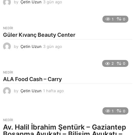
by
Çetin Uzun
3 gün ago
3
g
ü
n
1
0
a
NEDIR
g
Güler Kıvanç Beauty Center
o
by
Çetin Uzun
3 gün ago
3
g
ü
n
2
0
a
NEDIR
g
ALA Food Cash – Carry
o
by
Çetin Uzun
1 hafta ago
1
h
a
f
1
0
t
a
NEDIR
a
Av. Halil İbrahim Şentürk – Gaziantep
g
Boşanma Avukatı – Bilişim Avukatı –