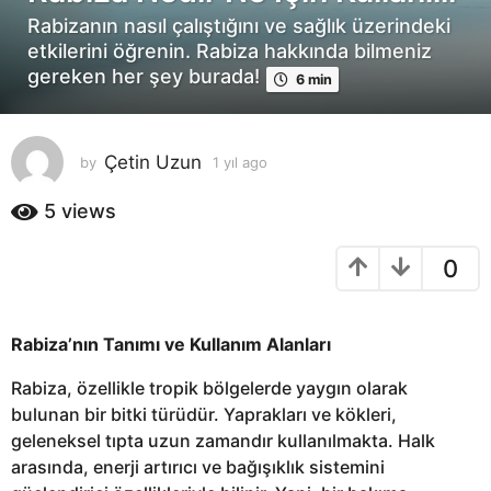
ı
Rabizanın nasıl çalıştığını ve sağlık üzerindeki
l
etkilerini öğrenin. Rabiza hakkında bilmeniz
a
gereken her şey burada!
6 min
g
o
1
Çetin Uzun
by
1 yıl ago
1
y
y
ı
ı
5
views
l
l
a
a
0
g
g
o
o
Rabiza’nın Tanımı ve Kullanım Alanları
Rabiza, özellikle tropik bölgelerde yaygın olarak
bulunan bir bitki türüdür. Yaprakları ve kökleri,
geleneksel tıpta uzun zamandır kullanılmakta. Halk
arasında, enerji artırıcı ve bağışıklık sistemini