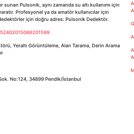
A
er sunan Pulsonik, aynı zamanda su altı kullanımı için
A
yaratır. Profesyonel ya da amatör kullanıcılar için
dedektörler için doğru adres: Pulsonik Dedektör.
G
2752402015066201599
A
ktörü, Yeraltı Görüntüleme, Alan Tarama, Derin Arama
A
er
A
M
Sok. No:124, 34899 Pendik/İstanbul