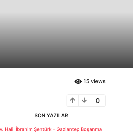
15
views
0
SON YAZILAR
v. Halil İbrahim Şentürk – Gaziantep Boşanma