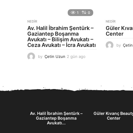
ü
n
1
0
a
g
NEDIR
NEDIR
o
Av. Halil İbrahim Şentürk –
Güler Kıv
Gaziantep Boşanma
Center
Avukatı – Bilişim Avukatı –
Ceza Avukatı – İcra Avukatı
by
Çeti
by
Çetin Uzun
2 gün ago
2
g
ü
n
a
g
o
aför – Villa
Av. Halil İbrahim Şentürk –
Güler Kıvanç Beaut
Gaziantep Boşanma
Center
Avukatı...