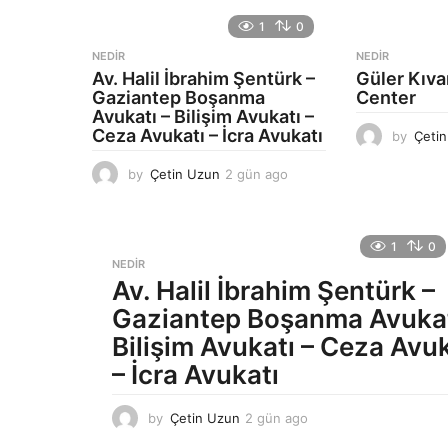
1
0
NEDIR
NEDIR
Av. Halil İbrahim Şentürk –
Güler Kıv
Gaziantep Boşanma
Center
Avukatı – Bilişim Avukatı –
Ceza Avukatı – İcra Avukatı
by
Çeti
by
Çetin Uzun
2 gün ago
2
g
ü
n
1
0
a
NEDIR
g
Av. Halil İbrahim Şentürk –
o
Gaziantep Boşanma Avukat
Bilişim Avukatı – Ceza Avuk
– İcra Avukatı
by
Çetin Uzun
2 gün ago
2
g