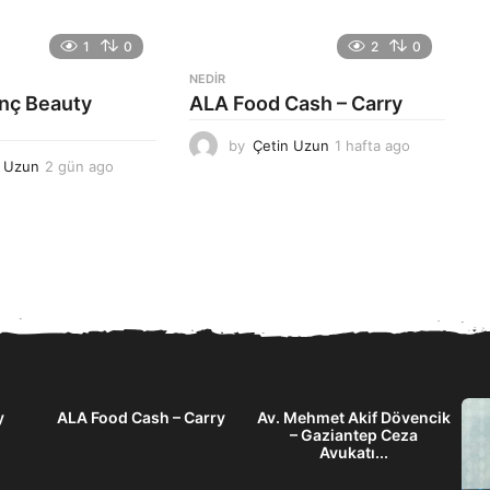
1
0
2
0
NEDIR
anç Beauty
ALA Food Cash – Carry
by
Çetin Uzun
1 hafta ago
1
n Uzun
2 gün ago
2
h
g
a
ü
f
n
t
a
a
g
a
o
g
o
y
ALA Food Cash – Carry
Av. Mehmet Akif Dövencik
– Gaziantep Ceza
Avukatı...