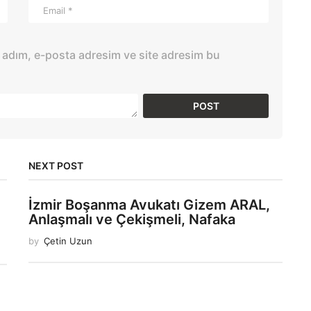
 adım, e-posta adresim ve site adresim bu
NEXT POST
İzmir Boşanma Avukatı Gizem ARAL,
Anlaşmalı ve Çekişmeli, Nafaka
by
Çetin Uzun