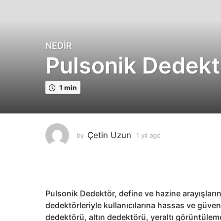
NEDIR
1
Pulsonik Dedekt
y
ı
l
1 min
a
g
o
1
Çetin Uzun
by
1 yıl ago
1
y
y
ı
ı
l
l
a
a
g
g
o
Pulsonik Dedektör, define ve hazine arayışların
o
dedektörleriyle kullanıcılarına hassas ve güven
dedektörü, altın dedektörü, yeraltı görüntülem