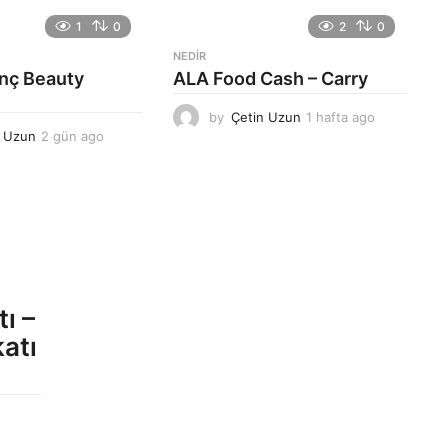
1
0
2
0
NEDIR
anç Beauty
ALA Food Cash – Carry
by
Çetin Uzun
1 hafta ago
1
n Uzun
2 gün ago
2
h
g
a
ü
f
n
t
a
a
g
a
o
g
o
ı –
atı