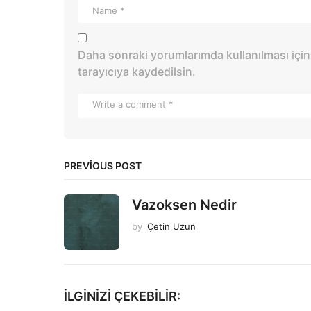
Daha sonraki yorumlarımda kullanılması için
tarayıcıya kaydedilsin.
PREVIOUS POST
Vazoksen Nedir
by
Çetin Uzun
İLGINIZI ÇEKEBILIR: