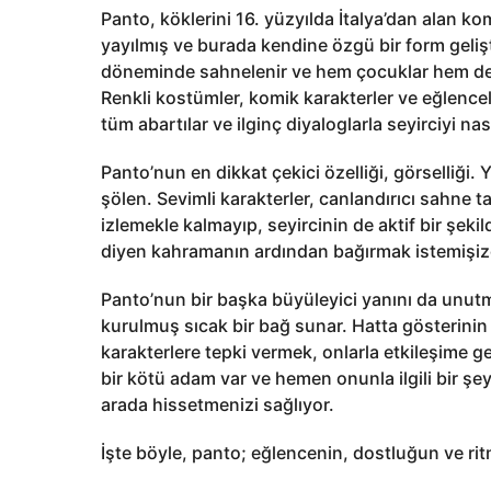
Panto, köklerini 16. yüzyılda İtalya’dan alan kom
yayılmış ve burada kendine özgü bir form gelişti
döneminde sahnelenir ve hem çocuklar hem de y
Renkli kostümler, komik karakterler ve eğlencel
tüm abartılar ve ilginç diyaloglarla seyirciyi nas
Panto’nun en dikkat çekici özelliği, görselliği. 
şölen. Sevimli karakterler, canlandırıcı sahne ta
izlemekle kalmayıp, seyircinin de aktif bir şekil
diyen kahramanın ardından bağırmak istemişizd
Panto’nun bir başka büyüleyici yanını da unutma
kurulmuş sıcak bir bağ sunar. Hatta gösterinin 
karakterlere tepki vermek, onlarla etkileşim
bir kötü adam var ve hemen onunla ilgili bir şe
arada hissetmenizi sağlıyor.
İşte böyle, panto; eğlencenin, dostluğun ve ri