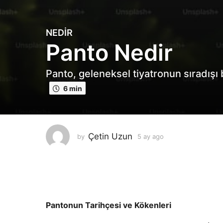
NEDIR
5
Panto Nedir
a
y
a
Panto, geleneksel tiyatronun sıradışı 
g
6 min
o
5
a
y
Çetin Uzun
by
5 ay ago
5
a
a
g
y
o
a
g
o
Pantonun Tarihçesi ve Kökenleri