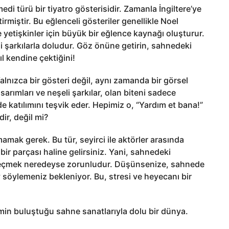
edi türü bir tiyatro gösterisidir. Zamanla İngiltere’ye
rmiştir. Bu eğlenceli gösteriler genellikle Noel
etişkinler için büyük bir eğlence kaynağı oluşturur.
i şarkılarla doludur. Göz önüne getirin, sahnedeki
ıl kendine çektiğini!
Yalnızca bir gösteri değil, aynı zamanda bir görsel
sarımları ve neşeli şarkılar, olan biteni sadece
de katılımını teşvik eder. Hepimiz o, “Yardım et bana!”
ir, değil mi?
mak gerek. Bu tür, seyirci ile aktörler arasında
bir parçası haline gelirsiniz. Yani, sahnedeki
e geçmek neredeyse zorunludur. Düşünsenize, sahnede
y söylemeniz bekleniyor. Bu, stresi ve heyecanı bir
tmin buluştuğu sahne sanatlarıyla dolu bir dünya.