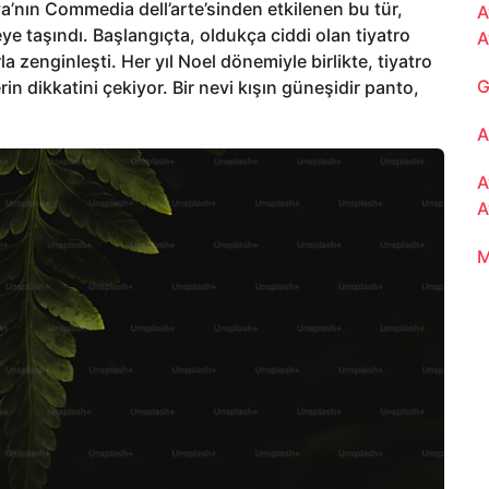
ya’nın Commedia dell’arte’sinden etkilenen bu tür,
A
ye taşındı. Başlangıçta, oldukça ciddi olan tiyatro
A
a zenginleşti. Her yıl Noel dönemiyle birlikte, tiyatro
G
in dikkatini çekiyor. Bir nevi kışın güneşidir panto,
A
A
A
M