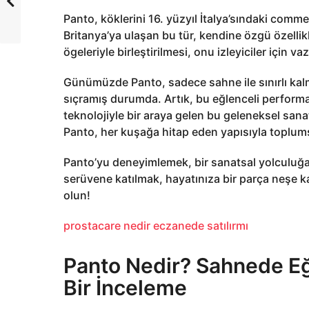
Panto, köklerini 16. yüzyıl İtalya’sındaki comm
Britanya’ya ulaşan bu tür, kendine özgü özelli
ögeleriyle birleştirilmesi, onu izleyiciler için va
Günümüzde Panto, sadece sahne ile sınırlı kalm
sıçramış durumda. Artık, bu eğlenceli perfor
teknolojiyle bir araya gelen bu geleneksel sanat,
Panto, her kuşağa hitap eden yapısıyla toplums
Panto’yu deneyimlemek, bir sanatsal yolculuğa
serüvene katılmak, hayatınıza bir parça neşe ka
olun!
prostacare nedir eczanede satılırmı
Panto Nedir? Sahnede Eğl
Bir İnceleme