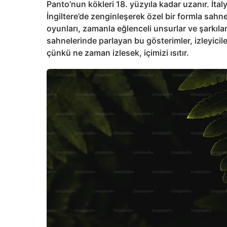
Panto’nun kökleri 18. yüzyıla kadar uzanır. İtal
İngiltere’de zenginleşerek özel bir formla sahne
oyunları, zamanla eğlenceli unsurlar ve şarkılarl
sahnelerinde parlayan bu gösterimler, izleyiciler
çünkü ne zaman izlesek, içimizi ısıtır.