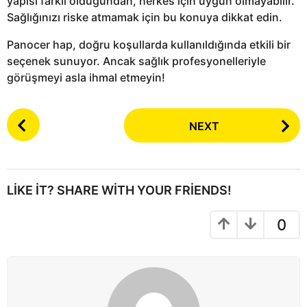
yapısı farklı olduğundan, herkes için uygun olmayabilir.
Sağlığınızı riske atmamak için bu konuya dikkat edin.
Panocer hap, doğru koşullarda kullanıldığında etkili bir
seçenek sunuyor. Ancak sağlık profesyonelleriyle
görüşmeyi asla ihmal etmeyin!
P
NEXT
o
s
t
P
LIKE IT? SHARE WITH YOUR FRIENDS!
a
g
0
i
n
a
t