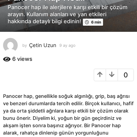
y
Panocer hap ile alerjilere karşı etkili bir çözüm
a
arayın. Kullanım alanları ve yan etkileri
g
hakkında detaylı bilgi edinin!
6 min
o
9
a
Çetin Uzun
by
9 ay ago
9
y
a
a
y
6
views
g
a
o
g
0
o
Panocer hap, genellikle soğuk algınlığı, grip, baş ağrısı
ve benzeri durumlarda tercih edilir. Birçok kullanıcı, hafif
ya da orta şiddetli ağrılara karşı etkili bir çözüm olarak
bunu önerir. Diyelim ki, yoğun bir gün geçirdiniz ve
akşam işten sonra başınız ağrıyor. Bir Panocer hap
alarak, rahatça dinlenip günün yorgunluğunu