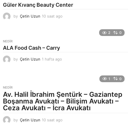
t
Güler Kıvanç Beauty Center
a
g
by
Çetin Uzun
10 saat ago
1
o
3
s
a
2
0
a
NEDIR
t
ALA Food Cash – Carry
a
g
by
Çetin Uzun
1 hafta ago
1
o
h
a
f
1
0
t
a
NEDIR
a
Av. Halil İbrahim Şentürk – Gaziantep
g
Boşanma Avukatı – Bilişim Avukatı –
o
Ceza Avukatı – İcra Avukatı
by
Çetin Uzun
10 saat ago
1
3
s