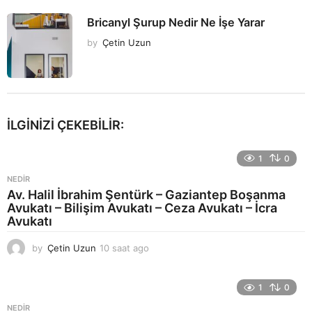
Bricanyl Şurup Nedir Ne İşe Yarar
by
Çetin Uzun
İLGINIZI ÇEKEBILIR:
1
0
NEDIR
Av. Halil İbrahim Şentürk – Gaziantep Boşanma
Avukatı – Bilişim Avukatı – Ceza Avukatı – İcra
Avukatı
by
Çetin Uzun
10 saat ago
1
3
s
a
1
0
a
NEDIR