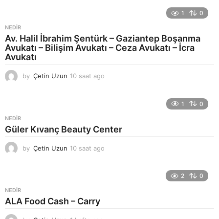
a
1
0
a
t
NEDIR
a
Av. Halil İbrahim Şentürk – Gaziantep Boşanma
g
Avukatı – Bilişim Avukatı – Ceza Avukatı – İcra
o
Avukatı
by
Çetin Uzun
10 saat ago
1
3
s
a
1
0
a
NEDIR
t
Güler Kıvanç Beauty Center
a
g
by
Çetin Uzun
10 saat ago
1
o
3
s
a
2
0
a
NEDIR
t
ALA Food Cash – Carry
a
g