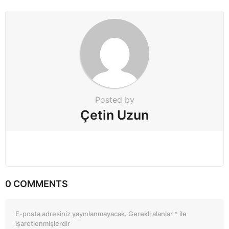
i
n
a
t
i
o
n
Posted by
Çetin Uzun
0 COMMENTS
E-posta adresiniz yayınlanmayacak.
Gerekli alanlar
*
ile
işaretlenmişlerdir