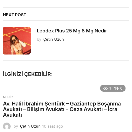
NEXT POST
Leodex Plus 25 Mg 8 Mg Nedir
by
Çetin Uzun
İLGINIZI ÇEKEBILIR:
1
0
NEDIR
Av. Halil İbrahim Şentürk – Gaziantep Boşanma
Avukatı – Bilişim Avukatı – Ceza Avukatı – İcra
Avukatı
by
Çetin Uzun
10 saat ago
1
3