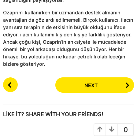
sağlandığını paylaşıyorlar.
Ozaprin’i kullanırken bir uzmandan destek almanın
avantajları da göz ardı edilmemeli. Birçok kullanıcı, ilacın
yanı sıra terapinin de etkisinin büyük olduğunu ifade
ediyor. ilacın kullanımı kişiden kişiye farklılık gösteriyor.
Ancak çoğu kişi, Ozaprin’in anksiyete ile mücadelede
önemli bir yol arkadaşı olduğunu düşünüyor. Her bir
hikaye, bu yolculuğun ne kadar çetrefilli olabileceğini
bizlere gösteriyor.
P
NEXT
o
s
t
P
LIKE IT? SHARE WITH YOUR FRIENDS!
a
g
0