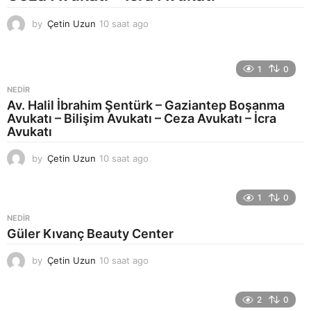
by
Çetin Uzun
10 saat ago
1
3
s
a
1
0
a
t
NEDIR
a
Av. Halil İbrahim Şentürk – Gaziantep Boşanma
g
Avukatı – Bilişim Avukatı – Ceza Avukatı – İcra
o
Avukatı
by
Çetin Uzun
10 saat ago
1
3
s
a
1
0
a
NEDIR
t
Güler Kıvanç Beauty Center
a
g
by
Çetin Uzun
10 saat ago
1
o
3
s
a
2
0