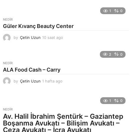
s
a
1
0
a
NEDIR
t
Güler Kıvanç Beauty Center
a
g
by
Çetin Uzun
10 saat ago
1
o
3
s
a
2
0
a
NEDIR
t
ALA Food Cash – Carry
a
g
by
Çetin Uzun
1 hafta ago
1
o
h
a
f
1
0
t
a
NEDIR
a
Av. Halil İbrahim Şentürk – Gaziantep
g
Boşanma Avukatı – Bilişim Avukatı –
o
Ceza Avukatı – İcra Avukatı