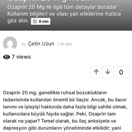
ı
Ozaprin 20 Mg ile ilgili tüm detaylar burada!
l
Kullanım bilgileri ve olası yan etkilerine hızlıca
a
göz atın.
8 min
g
o
1
Çetin Uzun
by
1 yıl ago
1
y
y
ı
ı
7
views
l
l
a
a
0
g
g
o
o
Ozaprin 20 mg, genellikle ruhsal bozuklukların
tedavisinde kullanılan önemli bir ilaçtır. Ancak, bu ilacın
tanımı ve işleyişi hakkında daha fazla bilgi sahibi olmak,
kullanıcılara büyük fayda sağlar. Peki, Ozaprin tam
olarak ne yapar? Temel olarak, bu ilaç anksiyete ve
depresyon gibi durumların yönetiminde etkilidir; yani