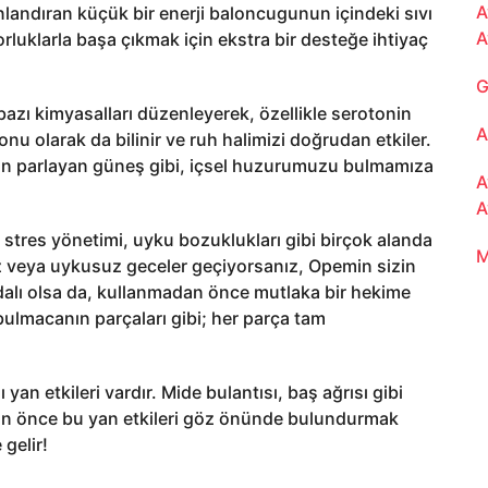
A
canlandıran küçük bir enerji baloncugunun içindeki sıvı
A
orluklarla başa çıkmak için ekstra bir desteğe ihtiyaç
G
azı kimyasalları düzenleyerek, özellikle serotonin
A
onu olarak da bilinir ve ruh halimizi doğrudan etkiler.
dan parlayan güneş gibi, içsel huzurumuzu bulmamıza
A
A
stres yönetimi, uyku bozuklukları gibi birçok alanda
M
eniz veya uykusuz geceler geçiyorsanız, Opemin sizin
ydalı olsa da, kullanmadan önce mutlaka bir hekime
lmacanın parçaları gibi; her parça tam
yan etkileri vardır. Mide bulantısı, baş ağrısı gibi
adan önce bu yan etkileri göz önünde bulundurmak
gelir!