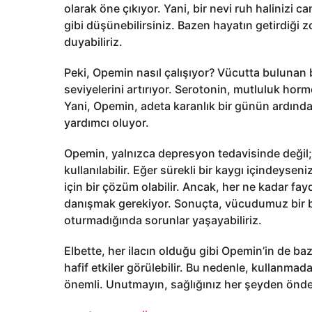
olarak öne çıkıyor. Yani, bir nevi ruh halinizi 
gibi düşünebilirsiniz. Bazen hayatın getirdiği z
duyabiliriz.
Peki, Opemin nasıl çalışıyor? Vücutta bulunan b
seviyelerini artırıyor. Serotonin, mutluluk horm
Yani, Opemin, adeta karanlık bir günün ardın
yardımcı oluyor.
Opemin, yalnızca depresyon tedavisinde değil; 
kullanılabilir. Eğer sürekli bir kaygı içindeys
için bir çözüm olabilir. Ancak, her ne kadar fa
danışmak gerekiyor. Sonuçta, vücudumuz bir bu
oturmadığında sorunlar yaşayabiliriz.
Elbette, her ilacın olduğu gibi Opemin’in de bazı 
hafif etkiler görülebilir. Bu nedenle, kullanm
önemli. Unutmayın, sağlığınız her şeyden önde 