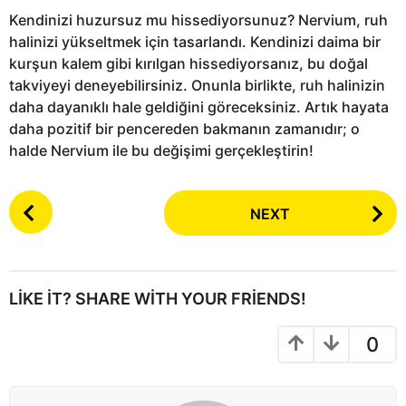
Kendinizi huzursuz mu hissediyorsunuz? Nervium, ruh
halinizi yükseltmek için tasarlandı. Kendinizi daima bir
kurşun kalem gibi kırılgan hissediyorsanız, bu doğal
takviyeyi deneyebilirsiniz. Onunla birlikte, ruh halinizin
daha dayanıklı hale geldiğini göreceksiniz. Artık hayata
daha pozitif bir pencereden bakmanın zamanıdır; o
halde Nervium ile bu değişimi gerçekleştirin!
P
NEXT
o
s
t
P
LIKE IT? SHARE WITH YOUR FRIENDS!
a
g
0
i
n