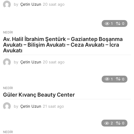
by
Çetin Uzun
20 saat ago
2
3
s
a
1
0
a
t
NEDIR
a
Av. Halil İbrahim Şentürk – Gaziantep Boşanma
g
Avukatı – Bilişim Avukatı – Ceza Avukatı – İcra
o
Avukatı
by
Çetin Uzun
20 saat ago
2
3
s
a
1
0
a
NEDIR
t
Güler Kıvanç Beauty Center
a
g
by
Çetin Uzun
21 saat ago
2
o
4
s
a
2
0
a
NEDIR