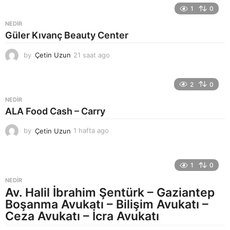
a
1
0
a
NEDIR
t
Güler Kıvanç Beauty Center
a
g
by
Çetin Uzun
21 saat ago
2
o
4
s
a
2
0
a
NEDIR
t
ALA Food Cash – Carry
a
g
by
Çetin Uzun
1 hafta ago
1
o
h
a
f
1
0
t
a
NEDIR
a
Av. Halil İbrahim Şentürk – Gaziantep
g
Boşanma Avukatı – Bilişim Avukatı –
o
Ceza Avukatı – İcra Avukatı