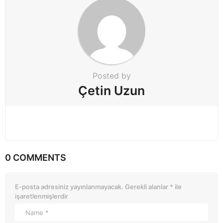
a
t
i
o
n
Posted by
Çetin Uzun
0 COMMENTS
E-posta adresiniz yayınlanmayacak.
Gerekli alanlar
*
ile
işaretlenmişlerdir