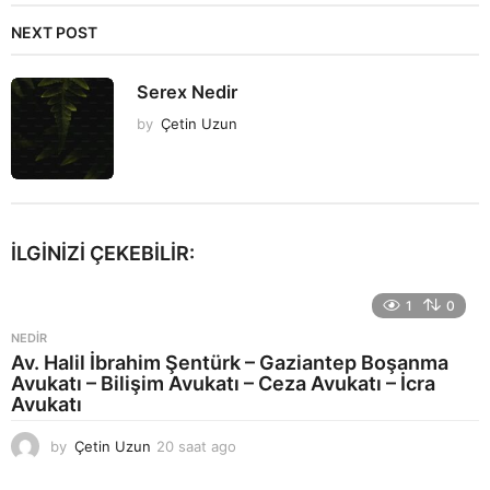
NEXT POST
Serex Nedir
by
Çetin Uzun
İLGINIZI ÇEKEBILIR:
1
0
NEDIR
Av. Halil İbrahim Şentürk – Gaziantep Boşanma
Avukatı – Bilişim Avukatı – Ceza Avukatı – İcra
Avukatı
by
Çetin Uzun
20 saat ago
2
3
s