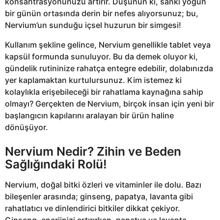
konsantrasyonunuzu artırır. Düşünün ki, sanki yoğun
bir günün ortasında derin bir nefes alıyorsunuz; bu,
Nervium’un sunduğu içsel huzurun bir simgesi!
Kullanım şekline gelince, Nervium genellikle tablet veya
kapsül formunda sunuluyor. Bu da demek oluyor ki,
gündelik rutininize rahatça entegre edebilir, dolabınızda
yer kaplamaktan kurtulursunuz. Kim istemez ki
kolaylıkla erişebileceği bir rahatlama kaynağına sahip
olmayı? Gerçekten de Nervium, birçok insan için yeni bir
başlangıcın kapılarını aralayan bir ürün haline
dönüşüyor.
Nervium Nedir? Zihin ve Beden
Sağlığındaki Rolü!
Nervium, doğal bitki özleri ve vitaminler ile dolu. Bazı
bileşenler arasında; ginseng, papatya, lavanta gibi
rahatlatıcı ve dinlendirici bitkiler dikkat çekiyor.
Ginseng, enerjinizi artırırken, papatya ve lavanta