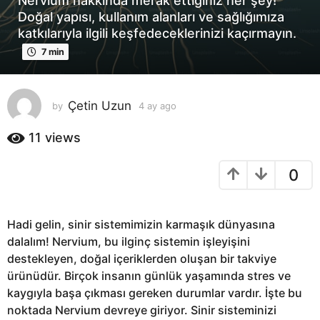
Nervium hakkında merak ettiğiniz her şey!
a
Doğal yapısı, kullanım alanları ve sağlığımıza
g
katkılarıyla ilgili keşfedeceklerinizi kaçırmayın.
o
7 min
4
a
y
Çetin Uzun
by
4 ay ago
4
a
a
g
y
11
views
o
a
g
0
o
Hadi gelin, sinir sistemimizin karmaşık dünyasına
dalalım! Nervium, bu ilginç sistemin işleyişini
destekleyen, doğal içeriklerden oluşan bir takviye
ürünüdür. Birçok insanın günlük yaşamında stres ve
kaygıyla başa çıkması gereken durumlar vardır. İşte bu
noktada Nervium devreye giriyor. Sinir sisteminizi