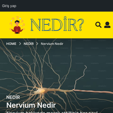
Giriş yap
HOME
NEDIR
Nervium Nedir
NEDIR
4
Nervium Nedir
a
y