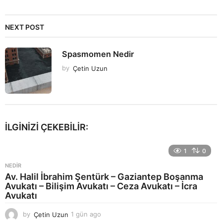
NEXT POST
Spasmomen Nedir
by
Çetin Uzun
İLGINIZI ÇEKEBILIR:
1
0
NEDIR
Av. Halil İbrahim Şentürk – Gaziantep Boşanma
Avukatı – Bilişim Avukatı – Ceza Avukatı – İcra
Avukatı
by
Çetin Uzun
1 gün ago
1