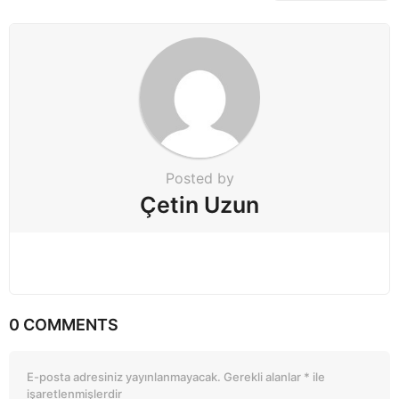
i
n
a
t
i
o
n
Posted by
Çetin Uzun
0 COMMENTS
E-posta adresiniz yayınlanmayacak.
Gerekli alanlar
*
ile
işaretlenmişlerdir