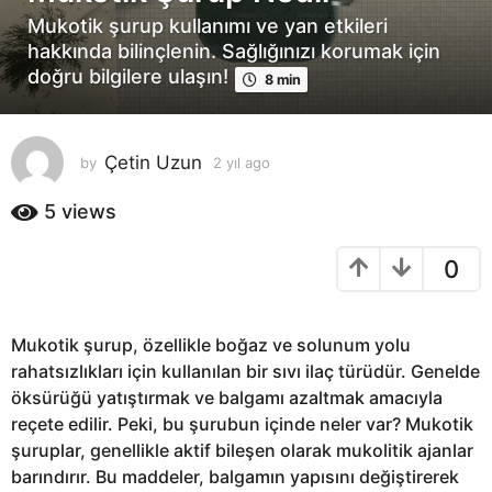
ı
Mukotik şurup kullanımı ve yan etkileri
l
hakkında bilinçlenin. Sağlığınızı korumak için
a
doğru bilgilere ulaşın!
8 min
g
o
2
Çetin Uzun
by
2 yıl ago
2
y
y
ı
ı
5
views
l
l
a
a
0
g
g
o
o
Mukotik şurup, özellikle boğaz ve solunum yolu
rahatsızlıkları için kullanılan bir sıvı ilaç türüdür. Genelde
öksürüğü yatıştırmak ve balgamı azaltmak amacıyla
reçete edilir. Peki, bu şurubun içinde neler var? Mukotik
şuruplar, genellikle aktif bileşen olarak mukolitik ajanlar
barındırır. Bu maddeler, balgamın yapısını değiştirerek