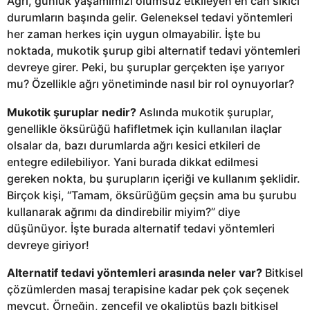
Ağrı, günlük yaşamımızı olumsuz etkileyen en can sıkıcı
durumların başında gelir. Geleneksel tedavi yöntemleri
her zaman herkes için uygun olmayabilir. İşte bu
noktada, mukotik şurup gibi alternatif tedavi yöntemleri
devreye girer. Peki, bu şuruplar gerçekten işe yarıyor
mu? Özellikle ağrı yönetiminde nasıl bir rol oynuyorlar?
Mukotik şuruplar nedir?
Aslında mukotik şuruplar,
genellikle öksürüğü hafifletmek için kullanılan ilaçlar
olsalar da, bazı durumlarda ağrı kesici etkileri de
entegre edilebiliyor. Yani burada dikkat edilmesi
gereken nokta, bu şurupların içeriği ve kullanım şeklidir.
Birçok kişi, “Tamam, öksürüğüm geçsin ama bu şurubu
kullanarak ağrımı da dindirebilir miyim?” diye
düşünüyor. İşte burada alternatif tedavi yöntemleri
devreye giriyor!
Alternatif tedavi yöntemleri arasında neler var?
Bitkisel
çözümlerden masaj terapisine kadar pek çok seçenek
mevcut. Örneğin, zencefil ve okaliptüs bazlı bitkisel