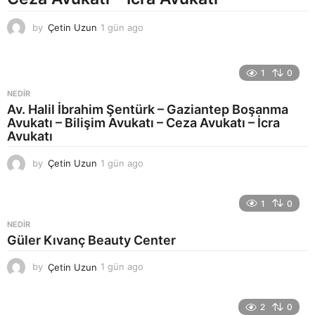
by
Çetin Uzun
1 gün ago
1
g
ü
n
1
0
a
g
NEDIR
o
Av. Halil İbrahim Şentürk – Gaziantep Boşanma
Avukatı – Bilişim Avukatı – Ceza Avukatı – İcra
Avukatı
by
Çetin Uzun
1 gün ago
1
g
ü
n
1
0
a
NEDIR
g
Güler Kıvanç Beauty Center
o
by
Çetin Uzun
1 gün ago
1
g
ü
n
2
0