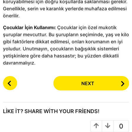
koruyabilmesi için doğru koşullarda saklanması gerekir.
Genellikle, serin ve karanlık yerlerde muhafaza edilmesi
önerilir.
Çocuklar İçin Kullanımı:
Çocuklar için özel mukotik
şuruplar mevcuttur. Bu şurupların seçiminde, yaş ve kilo
gibi faktörlere dikkat edilmesi, onları korumanın en iyi
yoludur. Unutmayın, çocukların bağışıklık sistemleri
yetişkinlere göre daha hassastır; bu yüzden dikkatli
davranmalıyız.
P
NEXT
o
s
t
P
LIKE IT? SHARE WITH YOUR FRIENDS!
a
g
0