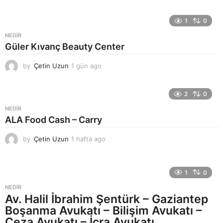
g
ü
n
1
0
a
NEDIR
g
Güler Kıvanç Beauty Center
o
by
Çetin Uzun
1 gün ago
1
g
ü
n
2
0
a
NEDIR
g
ALA Food Cash – Carry
o
by
Çetin Uzun
1 hafta ago
1
h
a
f
1
0
t
a
NEDIR
a
Av. Halil İbrahim Şentürk – Gaziantep
g
Boşanma Avukatı – Bilişim Avukatı –
o
Ceza Avukatı – İcra Avukatı