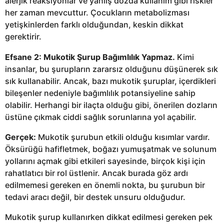
alerjik reaksiyonlar ve yanlış dozda kullanım gibi riskler
her zaman mevcuttur. Çocukların metabolizması
yetişkinlerden farklı olduğundan, keskin dikkat
gerektirir.
Efsane 2: Mukotik Şurup Bağımlılık Yapmaz.
Kimi
insanlar, bu şurupların zararsız olduğunu düşünerek sık
sık kullanabilir. Ancak, bazı mukotik şuruplar, içerdikleri
bileşenler nedeniyle bağımlılık potansiyeline sahip
olabilir. Herhangi bir ilaçta olduğu gibi, önerilen dozların
üstüne çıkmak ciddi sağlık sorunlarına yol açabilir.
Gerçek:
Mukotik şurubun etkili olduğu kısımlar vardır.
Öksürüğü hafifletmek, boğazı yumuşatmak ve solunum
yollarını açmak gibi etkileri sayesinde, birçok kişi için
rahatlatıcı bir rol üstlenir. Ancak burada göz ardı
edilmemesi gereken en önemli nokta, bu şurubun bir
tedavi aracı değil, bir destek unsuru olduğudur.
Mukotik şurup kullanırken dikkat edilmesi gereken pek