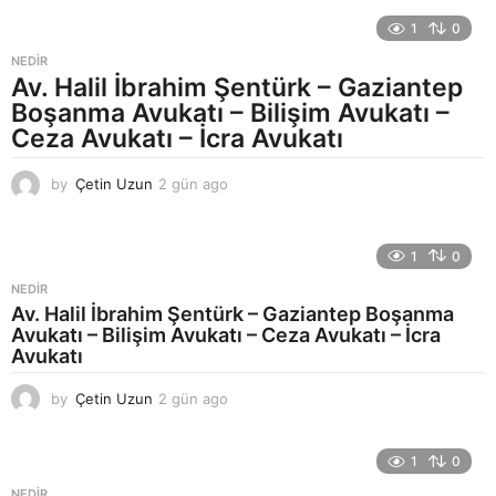
f
1
0
t
a
NEDIR
a
Av. Halil İbrahim Şentürk – Gaziantep
g
Boşanma Avukatı – Bilişim Avukatı –
o
Ceza Avukatı – İcra Avukatı
by
Çetin Uzun
2 gün ago
2
g
ü
n
1
0
a
g
NEDIR
o
Av. Halil İbrahim Şentürk – Gaziantep Boşanma
Avukatı – Bilişim Avukatı – Ceza Avukatı – İcra
Avukatı
by
Çetin Uzun
2 gün ago
2
g
ü
n
1
0
a
NEDIR