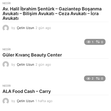
NEDIR
Av. Halil İbrahim Şentürk – Gaziantep Boşanma
Avukatı – Bilişim Avukatı – Ceza Avukatı – İcra
Avukatı
by
Çetin Uzun
2 gün ago
2
g
ü
n
1
0
a
NEDIR
g
Güler Kıvanç Beauty Center
o
by
Çetin Uzun
2 gün ago
2
g
ü
n
2
0
a
NEDIR
g
ALA Food Cash – Carry
o
by
Çetin Uzun
1 hafta ago
1
h
a