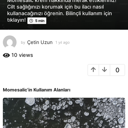
Momesalic krem hakkında merak ettikleriniz!
l
Cilt sağlığınızı korumak için bu ilacı nasıl
a
kullanacağınızı öğrenin. Bilinçli kullanım için
g
tıklayın!
5 min
o
1
y
Çetin Uzun
by
1 yıl ago
1
ı
y
l
ı
10
views
a
l
a
g
0
g
o
o
Momesalic’in Kullanım Alanları