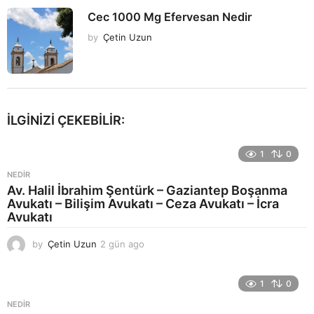
Cec 1000 Mg Efervesan Nedir
by
Çetin Uzun
İLGINIZI ÇEKEBILIR:
1
0
NEDIR
Av. Halil İbrahim Şentürk – Gaziantep Boşanma
Avukatı – Bilişim Avukatı – Ceza Avukatı – İcra
Avukatı
by
Çetin Uzun
2 gün ago
2
g
ü
n
1
0
a
NEDIR
g