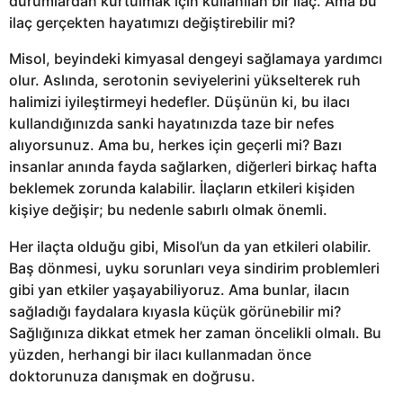
durumlardan kurtulmak için kullanılan bir ilaç. Ama bu
ilaç gerçekten hayatımızı değiştirebilir mi?
Misol, beyindeki kimyasal dengeyi sağlamaya yardımcı
olur. Aslında, serotonin seviyelerini yükselterek ruh
halimizi iyileştirmeyi hedefler. Düşünün ki, bu ilacı
kullandığınızda sanki hayatınızda taze bir nefes
alıyorsunuz. Ama bu, herkes için geçerli mi? Bazı
insanlar anında fayda sağlarken, diğerleri birkaç hafta
beklemek zorunda kalabilir. İlaçların etkileri kişiden
kişiye değişir; bu nedenle sabırlı olmak önemli.
Her ilaçta olduğu gibi, Misol’un da yan etkileri olabilir.
Baş dönmesi, uyku sorunları veya sindirim problemleri
gibi yan etkiler yaşayabiliyoruz. Ama bunlar, ilacın
sağladığı faydalara kıyasla küçük görünebilir mi?
Sağlığınıza dikkat etmek her zaman öncelikli olmalı. Bu
yüzden, herhangi bir ilacı kullanmadan önce
doktorunuza danışmak en doğrusu.