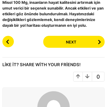
Misol 100 Mg, insanların hayat kalitesini artırmak için
umut verici bir seçenek sunabilir. Ancak etkileri ve yan
etkileri göz önünde bulundurulmalı. Hayatınızdaki
değişiklikleri gözlemlemek, kendi deneyimlerinize
dayalı bir yol haritası oluşturmanın en iyi yolu.
P
NEXT
o
s
t
P
LIKE IT? SHARE WITH YOUR FRIENDS!
a
g
0
i
n
a
t