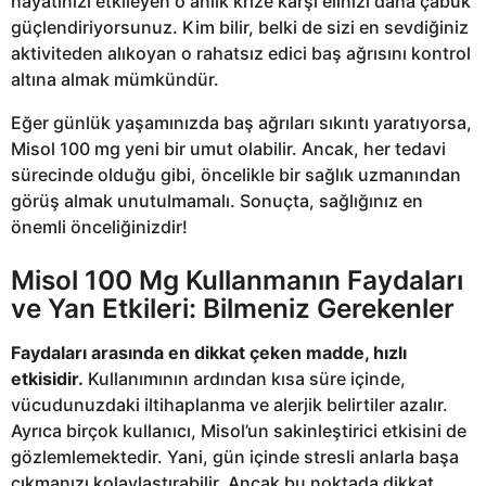
hayatınızı etkileyen o anlık krize karşı elinizi daha çabuk
güçlendiriyorsunuz. Kim bilir, belki de sizi en sevdiğiniz
aktiviteden alıkoyan o rahatsız edici baş ağrısını kontrol
altına almak mümkündür.
Eğer günlük yaşamınızda baş ağrıları sıkıntı yaratıyorsa,
Misol 100 mg yeni bir umut olabilir. Ancak, her tedavi
sürecinde olduğu gibi, öncelikle bir sağlık uzmanından
görüş almak unutulmamalı. Sonuçta, sağlığınız en
önemli önceliğinizdir!
Misol 100 Mg Kullanmanın Faydaları
ve Yan Etkileri: Bilmeniz Gerekenler
Faydaları arasında en dikkat çeken madde, hızlı
etkisidir.
Kullanımının ardından kısa süre içinde,
vücudunuzdaki iltihaplanma ve alerjik belirtiler azalır.
Ayrıca birçok kullanıcı, Misol’un sakinleştirici etkisini de
gözlemlemektedir. Yani, gün içinde stresli anlarla başa
çıkmanızı kolaylaştırabilir. Ancak bu noktada dikkat