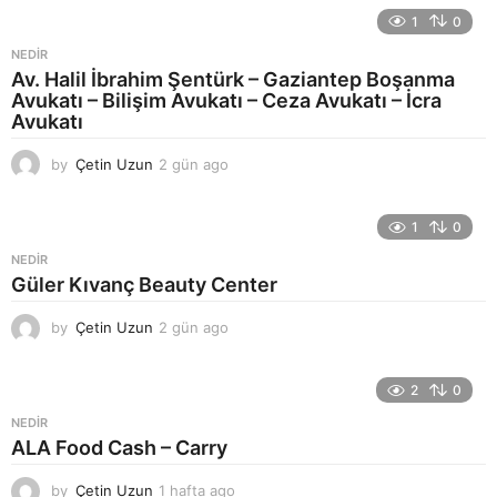
n
1
0
a
g
NEDIR
o
Av. Halil İbrahim Şentürk – Gaziantep Boşanma
Avukatı – Bilişim Avukatı – Ceza Avukatı – İcra
Avukatı
by
Çetin Uzun
2 gün ago
2
g
ü
n
1
0
a
NEDIR
g
Güler Kıvanç Beauty Center
o
by
Çetin Uzun
2 gün ago
2
g
ü
n
2
0
a
NEDIR
g
ALA Food Cash – Carry
o
by
Çetin Uzun
1 hafta ago
1