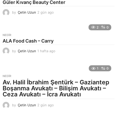
Güler Kıvanç Beauty Center
o
by
Çetin Uzun
2 gün ago
2
g
ü
n
2
0
a
NEDIR
g
ALA Food Cash – Carry
o
by
Çetin Uzun
1 hafta ago
1
h
a
f
1
0
t
a
NEDIR
a
Av. Halil İbrahim Şentürk – Gaziantep
g
Boşanma Avukatı – Bilişim Avukatı –
o
Ceza Avukatı – İcra Avukatı
by
Çetin Uzun
2 gün ago
2
g
ü