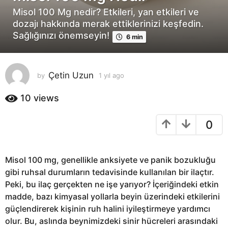
ı
Misol 100 Mg nedir? Etkileri, yan etkileri ve
l
dozajı hakkında merak ettiklerinizi keşfedin.
a
Sağlığınızı önemseyin!
6 min
g
o
1
Çetin Uzun
by
1 yıl ago
1
y
y
ı
ı
10
views
l
l
a
a
0
g
g
o
o
Misol 100 mg, genellikle anksiyete ve panik bozukluğu
gibi ruhsal durumların tedavisinde kullanılan bir ilaçtır.
Peki, bu ilaç gerçekten ne işe yarıyor? İçeriğindeki etkin
madde, bazı kimyasal yollarla beyin üzerindeki etkilerini
güçlendirerek kişinin ruh halini iyileştirmeye yardımcı
olur. Bu, aslında beynimizdeki sinir hücreleri arasındaki