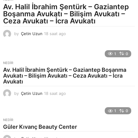
a
Av. Halil İbrahim Şentürk – Gaziantep
g
Boşanma Avukatı – Bilişim Avukatı –
o
Ceza Avukatı – İcra Avukatı
by
Çetin Uzun
18 saat ago
2
1
s
a
1
0
a
t
NEDIR
a
Av. Halil İbrahim Şentürk – Gaziantep Boşanma
g
Avukatı – Bilişim Avukatı – Ceza Avukatı – İcra
o
Avukatı
by
Çetin Uzun
18 saat ago
2
1
s
a
1
0
a
NEDIR
t
Güler Kıvanç Beauty Center
a
g