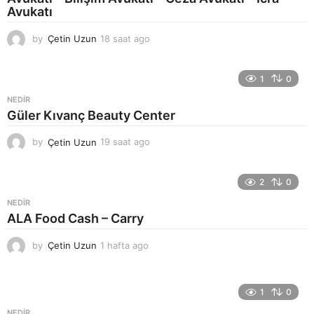
Avukatı
by
Çetin Uzun
18 saat ago
2
1
s
a
1
0
a
NEDIR
t
Güler Kıvanç Beauty Center
a
g
by
Çetin Uzun
19 saat ago
2
o
2
s
a
2
0
a
NEDIR
t
ALA Food Cash – Carry
a
g
by
Çetin Uzun
1 hafta ago
1
o
h
a
f
1
0
t
a
NEDIR