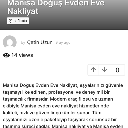
Manisa Doğuş Evden Eve
a
y
Nakliyat
a
1 min
g
o
9
a
Çetin Uzun
by
9 ay ago
9
a
y
y
14
views
a
a
g
g
0
o
o
Manisa Doğuş Evden Eve Nakliyat, eşyalarınızı güvenle
taşımayı ilke edinen, profesyonel ve deneyimli bir
taşımacılık firmasıdır. Modern araç filosu ve uzman
ekibiyle Manisa evden eve nakliyat hizmetlerinde
kaliteli, hızlı ve güvenilir çözümler sunar. Tüm
eşyalarınızı özenle paketleyip taşıyarak sorunsuz bir
taşınma süreci sağlar. Manisa nakliyat ve Manisa evden