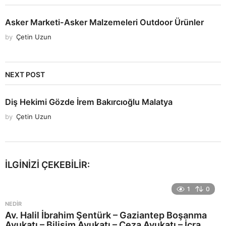
Asker Marketi-Asker Malzemeleri Outdoor Ürünler
by
Çetin Uzun
NEXT POST
Diş Hekimi Gözde İrem Bakırcıoğlu Malatya
by
Çetin Uzun
İLGINIZI ÇEKEBILIR:
1
0
NEDIR
Av. Halil İbrahim Şentürk – Gaziantep Boşanma
Avukatı – Bilişim Avukatı – Ceza Avukatı – İcra