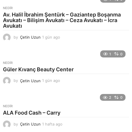
NEDIR
Av. Halil İbrahim Şentürk – Gaziantep Boşanma
Avukatı – Bilişim Avukatı – Ceza Avukatı – İcra
Avukatı
by
Çetin Uzun
1 gün ago
1
g
ü
n
1
0
a
NEDIR
g
Güler Kıvanç Beauty Center
o
by
Çetin Uzun
1 gün ago
1
g
ü
n
2
0
a
NEDIR
g
ALA Food Cash – Carry
o
by
Çetin Uzun
1 hafta ago
1
h