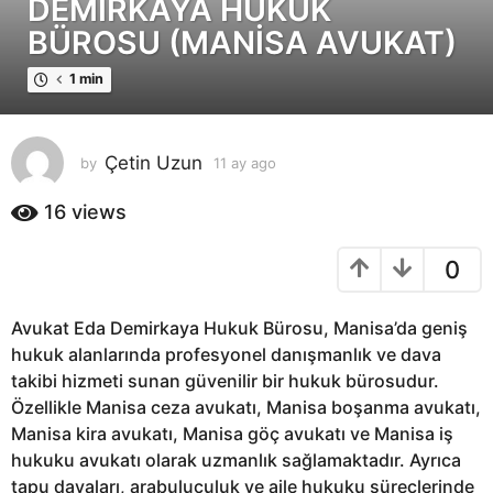
DEMİRKAYA HUKUK
y
BÜROSU (MANİSA AVUKAT)
a
g
1 min
o
1
1
Çetin Uzun
by
11 ay ago
1
a
1
a
y
16
views
y
a
a
g
0
g
o
o
Avukat Eda Demirkaya Hukuk Bürosu, Manisa’da geniş
hukuk alanlarında profesyonel danışmanlık ve dava
takibi hizmeti sunan güvenilir bir hukuk bürosudur.
Özellikle Manisa ceza avukatı, Manisa boşanma avukatı,
Manisa kira avukatı, Manisa göç avukatı ve Manisa iş
hukuku avukatı olarak uzmanlık sağlamaktadır. Ayrıca
tapu davaları, arabuluculuk ve aile hukuku süreçlerinde