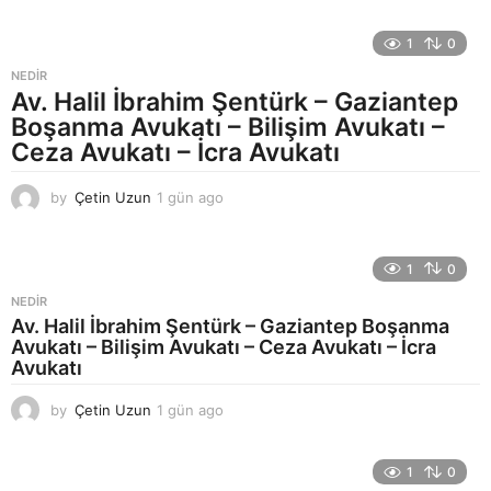
a
f
1
0
t
a
NEDIR
a
Av. Halil İbrahim Şentürk – Gaziantep
g
Boşanma Avukatı – Bilişim Avukatı –
o
Ceza Avukatı – İcra Avukatı
by
Çetin Uzun
1 gün ago
1
g
ü
n
1
0
a
g
NEDIR
o
Av. Halil İbrahim Şentürk – Gaziantep Boşanma
Avukatı – Bilişim Avukatı – Ceza Avukatı – İcra
Avukatı
by
Çetin Uzun
1 gün ago
1
g
ü
n
1
0