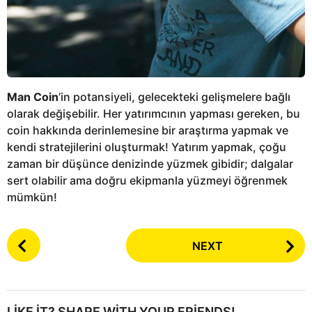
Man Coin
’in potansiyeli, gelecekteki gelişmelere bağlı
olarak değişebilir. Her yatırımcının yapması gereken, bu
coin hakkında derinlemesine bir araştırma yapmak ve
kendi stratejilerini oluşturmak! Yatırım yapmak, çoğu
zaman bir düşünce denizinde yüzmek gibidir; dalgalar
sert olabilir ama doğru ekipmanla yüzmeyi öğrenmek
mümkün!
P
NEXT
o
s
t
P
LIKE IT? SHARE WITH YOUR FRIENDS!