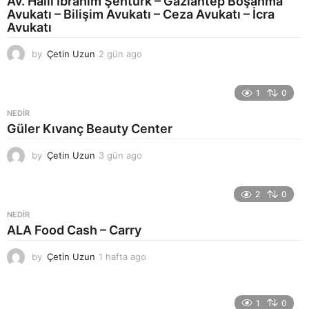
Av. Halil İbrahim Şentürk – Gaziantep Boşanma
Avukatı – Bilişim Avukatı – Ceza Avukatı – İcra
Avukatı
by
Çetin Uzun
2 gün ago
3
g
ü
n
1
0
a
NEDIR
g
Güler Kıvanç Beauty Center
o
by
Çetin Uzun
3 gün ago
3
g
ü
n
2
0
a
NEDIR
g
ALA Food Cash – Carry
o
by
Çetin Uzun
1 hafta ago
1
h
a
f
1
0