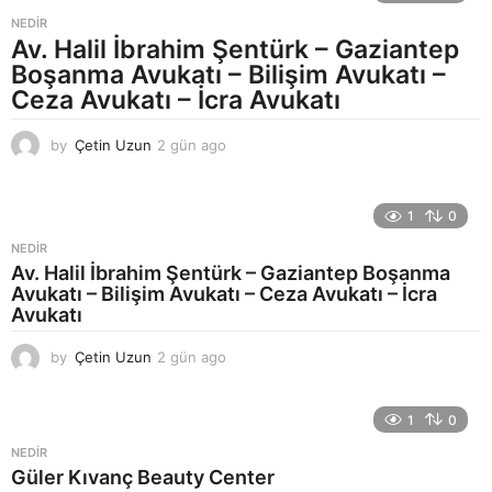
t
a
NEDIR
a
Av. Halil İbrahim Şentürk – Gaziantep
g
Boşanma Avukatı – Bilişim Avukatı –
o
Ceza Avukatı – İcra Avukatı
by
Çetin Uzun
2 gün ago
3
g
ü
n
1
0
a
g
NEDIR
o
Av. Halil İbrahim Şentürk – Gaziantep Boşanma
Avukatı – Bilişim Avukatı – Ceza Avukatı – İcra
Avukatı
by
Çetin Uzun
2 gün ago
3
g
ü
n
1
0
a
NEDIR
g
Güler Kıvanç Beauty Center
o