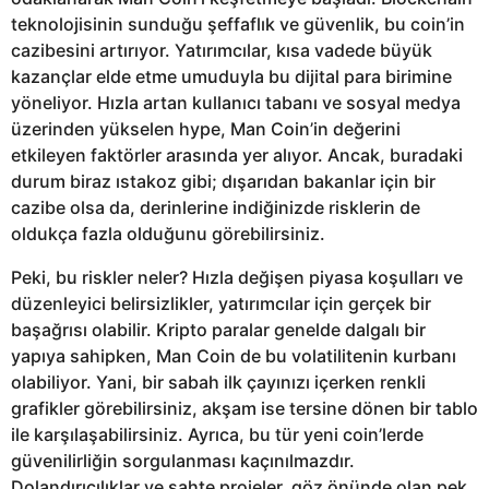
teknolojisinin sunduğu şeffaflık ve güvenlik, bu coin’in
cazibesini artırıyor. Yatırımcılar, kısa vadede büyük
kazançlar elde etme umuduyla bu dijital para birimine
yöneliyor. Hızla artan kullanıcı tabanı ve sosyal medya
üzerinden yükselen hype, Man Coin’in değerini
etkileyen faktörler arasında yer alıyor. Ancak, buradaki
durum biraz ıstakoz gibi; dışarıdan bakanlar için bir
cazibe olsa da, derinlerine indiğinizde risklerin de
oldukça fazla olduğunu görebilirsiniz.
Peki, bu riskler neler? Hızla değişen piyasa koşulları ve
düzenleyici belirsizlikler, yatırımcılar için gerçek bir
başağrısı olabilir. Kripto paralar genelde dalgalı bir
yapıya sahipken, Man Coin de bu volatilitenin kurbanı
olabiliyor. Yani, bir sabah ilk çayınızı içerken renkli
grafikler görebilirsiniz, akşam ise tersine dönen bir tablo
ile karşılaşabilirsiniz. Ayrıca, bu tür yeni coin’lerde
güvenilirliğin sorgulanması kaçınılmazdır.
Dolandırıcılıklar ve sahte projeler, göz önünde olan pek