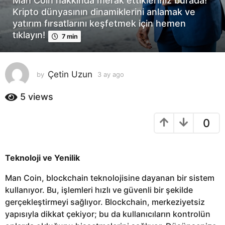
Man Coin hakkında merak ettikleriniz burada!
a
Kripto dünyasının dinamiklerini anlamak ve
g
yatırım fırsatlarını keşfetmek için hemen
o
tıklayın!
7 min
3
a
y
Çetin Uzun
by
3 ay ago
3
a
a
g
y
5
views
o
a
g
0
o
Teknoloji ve Yenilik
Man Coin, blockchain teknolojisine dayanan bir sistem
kullanıyor. Bu, işlemleri hızlı ve güvenli bir şekilde
gerçekleştirmeyi sağlıyor. Blockchain, merkeziyetsiz
yapısıyla dikkat çekiyor; bu da kullanıcıların kontrolün