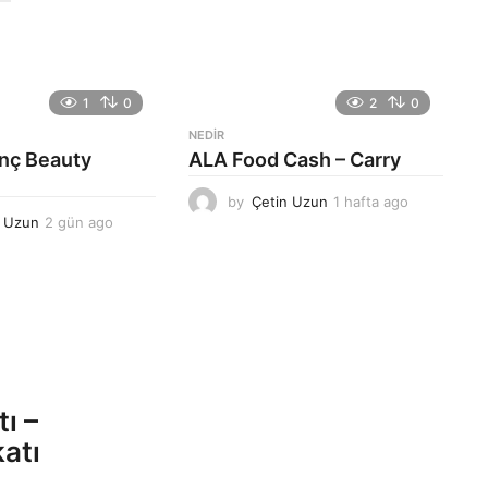
1
0
2
0
NEDIR
anç Beauty
ALA Food Cash – Carry
by
Çetin Uzun
1 hafta ago
1
n Uzun
2 gün ago
2
h
g
a
ü
f
n
t
a
a
g
a
o
g
o
ı –
atı