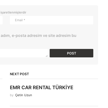
 işaretlenmişlerdir
 adım, e-posta adresim ve site adresim bu
NEXT POST
EMR CAR RENTAL TÜRKİYE
by
Çetin Uzun