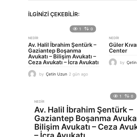
İLGINIZI ÇEKEBILIR:
1
0
NEDIR
NEDIR
Av. Halil İbrahim Şentürk –
Güler Kıv
Gaziantep Boşanma
Center
Avukatı – Bilişim Avukatı –
Ceza Avukatı – İcra Avukatı
by
Çeti
by
Çetin Uzun
2 gün ago
2
g
ü
n
1
0
a
NEDIR
g
Av. Halil İbrahim Şentürk –
o
Gaziantep Boşanma Avukat
Bilişim Avukatı – Ceza Avuk
– İcra Avukatı