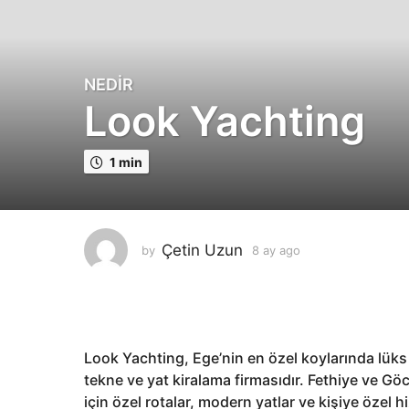
NEDIR
8
Look Yachting
a
y
a
1 min
g
o
8
a
Çetin Uzun
by
8 ay ago
8
y
a
a
y
a
g
g
o
o
Look Yachting, Ege’nin en özel koylarında lüks
tekne ve yat kiralama firmasıdır. Fethiye ve Göc
için özel rotalar, modern yatlar ve kişiye özel 