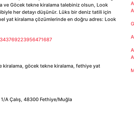
A
ama ve Göcek tekne kiralama talebiniz olsun, Look
A
biyle her detayı düşünür. Lüks bir deniz tatili için
enel yat kiralama çözümlerinde en doğru adres: Look
G
A
10343769223956471687
A
A
e kiralama, göcek tekne kiralama, fethiye yat
M
 1/A Çalış, 48300 Fethiye/Muğla