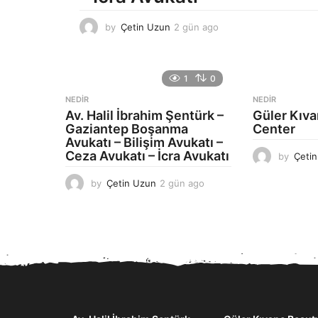
by
Çetin Uzun
2 gün ago
2
g
ü
n
1
0
a
g
NEDIR
NEDIR
o
Av. Halil İbrahim Şentürk –
Güler Kıv
Gaziantep Boşanma
Center
Avukatı – Bilişim Avukatı –
Ceza Avukatı – İcra Avukatı
by
Çeti
by
Çetin Uzun
2 gün ago
2
g
ü
n
a
g
o