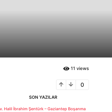
11
views
0
SON YAZILAR
v. Halil İbrahim Şentürk – Gaziantep Boşanma