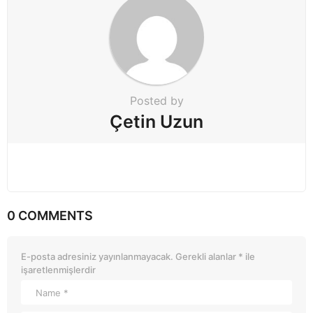
a
t
i
o
n
Posted by
Çetin Uzun
0 COMMENTS
E-posta adresiniz yayınlanmayacak.
Gerekli alanlar
*
ile
işaretlenmişlerdir