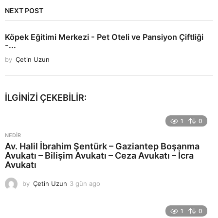
NEXT POST
Köpek Eğitimi Merkezi - Pet Oteli ve Pansiyon Çiftliği
-...
by
Çetin Uzun
İLGINIZI ÇEKEBILIR:
1
0
NEDIR
Av. Halil İbrahim Şentürk – Gaziantep Boşanma
Avukatı – Bilişim Avukatı – Ceza Avukatı – İcra
Avukatı
by
Çetin Uzun
3 gün ago
4
g
ü
n
1
0