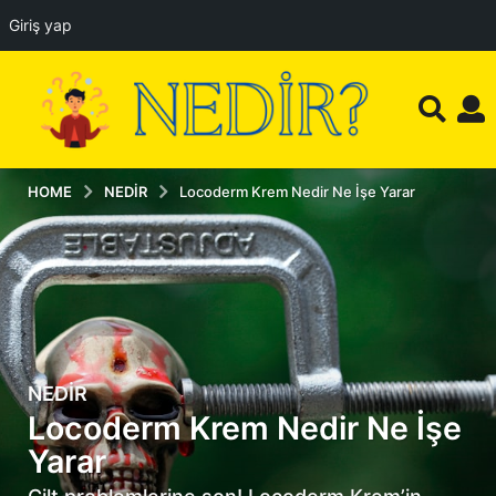
Giriş yap
HOME
NEDIR
Locoderm Krem Nedir Ne İşe Yarar
NEDIR
1
Locoderm Krem Nedir Ne İşe
y
ı
Yarar
l