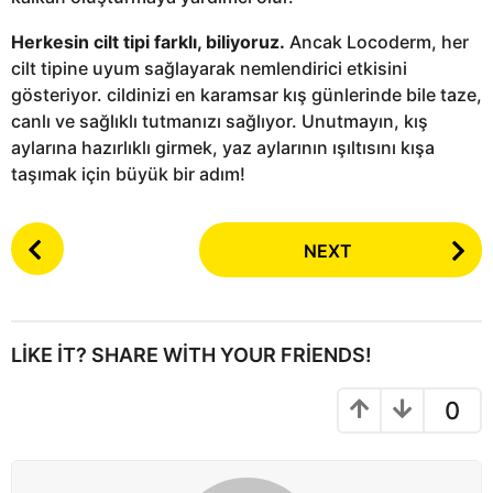
Herkesin cilt tipi farklı, biliyoruz.
Ancak Locoderm, her
cilt tipine uyum sağlayarak nemlendirici etkisini
gösteriyor. cildinizi en karamsar kış günlerinde bile taze,
canlı ve sağlıklı tutmanızı sağlıyor. Unutmayın, kış
aylarına hazırlıklı girmek, yaz aylarının ışıltısını kışa
taşımak için büyük bir adım!
P
NEXT
o
s
t
P
LIKE IT? SHARE WITH YOUR FRIENDS!
a
g
0
i
n