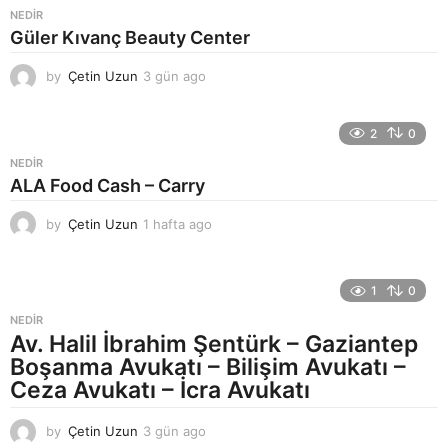
a
NEDIR
g
Güler Kıvanç Beauty Center
o
by
Çetin Uzun
3 gün ago
4
g
ü
n
2
0
a
NEDIR
g
ALA Food Cash – Carry
o
by
Çetin Uzun
1 hafta ago
1
h
a
f
1
0
t
a
NEDIR
a
Av. Halil İbrahim Şentürk – Gaziantep
g
Boşanma Avukatı – Bilişim Avukatı –
o
Ceza Avukatı – İcra Avukatı
by
Çetin Uzun
3 gün ago
4