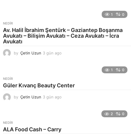
g
ü
n
1
0
a
g
NEDIR
o
Av. Halil İbrahim Şentürk – Gaziantep Boşanma
Avukatı – Bilişim Avukatı – Ceza Avukatı – İcra
Avukatı
by
Çetin Uzun
3 gün ago
4
g
ü
n
1
0
a
NEDIR
g
Güler Kıvanç Beauty Center
o
by
Çetin Uzun
3 gün ago
4
g
ü
n
2
0
a
NEDIR
g
ALA Food Cash – Carry
o