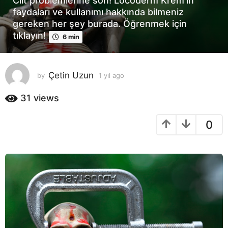
Cilt problemlerine son! Locoderm Krem’in
a
faydaları ve kullanımı hakkında bilmeniz
g
gereken her şey burada. Öğrenmek için
o
tıklayın!
6 min
1
y
ı
Çetin Uzun
l
by
1 yıl ago
1
y
a
ı
31
views
g
l
o
a
0
g
o