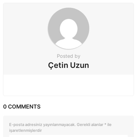
n
a
t
i
o
n
Posted by
Çetin Uzun
0 COMMENTS
E-posta adresiniz yayınlanmayacak.
Gerekli alanlar
*
ile
işaretlenmişlerdir