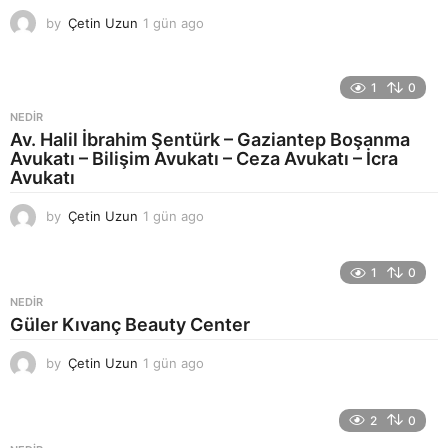
by
Çetin Uzun
1 gün ago
1
g
ü
n
1
0
a
g
NEDIR
o
Av. Halil İbrahim Şentürk – Gaziantep Boşanma
Avukatı – Bilişim Avukatı – Ceza Avukatı – İcra
Avukatı
by
Çetin Uzun
1 gün ago
1
g
ü
n
1
0
a
NEDIR
g
Güler Kıvanç Beauty Center
o
by
Çetin Uzun
1 gün ago
1
g
ü
n
2
0
a