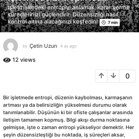
y
İşletmelerdeki entropiyi anlamak, karar verme
a
süreçlerinizi güçlendirir. Düzensizliği nasıl
g
kontrol altına alacağınızı keşfedin!
7 min
o
4
a
Çetin Uzun
by
4 ay ago
4
y
a
a
y
12
views
g
a
o
g
0
o
Bir işletmede entropi, düzenin kaybolması, karmaşanın
artması ya da belirsizliğin yükselmesi durumu olarak
tanımlanabilir. Düşünün ki bir ofiste çalışanlar arasında
iletişim tamamen kopmuş. Bilgi akışı durma noktasına
gelmişse, işte o zaman entropi yükseliyor demektir. Her
şeyin düzensizleştiği bu noktada, iş süreçleri aksar,