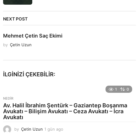
NEXT POST
Mehmet Çetin Saç Ekimi
by
Çetin Uzun
İLGINIZI ÇEKEBILIR:
1
0
NEDIR
Av. Halil İbrahim Şentürk – Gaziantep Boşanma
Avukatı – Bilişim Avukatı – Ceza Avukatı – İcra
Avukatı
by
Çetin Uzun
1 gün ago
1
g