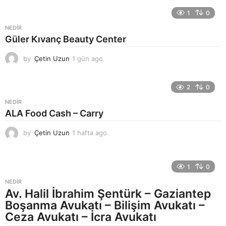
ü
n
1
0
a
NEDIR
g
Güler Kıvanç Beauty Center
o
by
Çetin Uzun
1 gün ago
1
g
ü
n
2
0
a
NEDIR
g
ALA Food Cash – Carry
o
by
Çetin Uzun
1 hafta ago
1
h
a
f
1
0
t
a
NEDIR
a
Av. Halil İbrahim Şentürk – Gaziantep
g
Boşanma Avukatı – Bilişim Avukatı –
o
Ceza Avukatı – İcra Avukatı