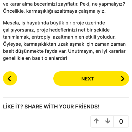
ve karar alma becerimizi zayıflatır. Peki, ne yapmalıyız?
Öncelikle. karmaşıklığı azaltmaya çalışmalıyız.
Mesela, iş hayatında büyük bir proje üzerinde
çalışıyorsanız, proje hedeflerinizi net bir şekilde
tanımlamak, entropiyi azaltmanın en etkili yoludur.
Öyleyse, karmaşıklıktan uzaklaşmak için zaman zaman
basit düşünmekte fayda var. Unutmayın, en iyi kararlar
genellikle en basit olanlardır!
P
NEXT
o
s
t
P
LIKE IT? SHARE WITH YOUR FRIENDS!
a
g
0
i