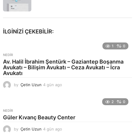
İLGINIZI ÇEKEBILIR:
1
0
NEDIR
Av. Halil İbrahim Şentürk – Gaziantep Boşanma
Avukatı – Bilişim Avukatı – Ceza Avukatı – İcra
Avukatı
by
Çetin Uzun
4 gün ago
5
g
ü
n
2
0
a
NEDIR
g
Güler Kıvanç Beauty Center
o
by
Çetin Uzun
4 gün ago
5
g