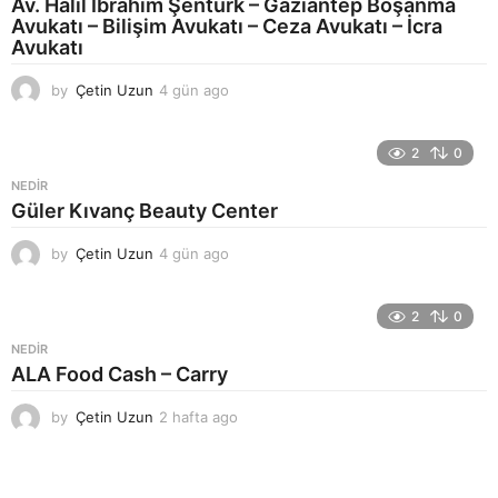
o
Av. Halil İbrahim Şentürk – Gaziantep Boşanma
Avukatı – Bilişim Avukatı – Ceza Avukatı – İcra
Avukatı
by
Çetin Uzun
4 gün ago
5
g
ü
n
2
0
a
NEDIR
g
Güler Kıvanç Beauty Center
o
by
Çetin Uzun
4 gün ago
5
g
ü
n
2
0
a
NEDIR
g
ALA Food Cash – Carry
o
by
Çetin Uzun
2 hafta ago
2
h
a
f