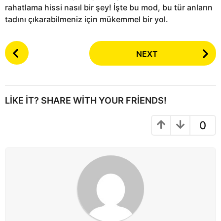
rahatlama hissi nasıl bir şey! İşte bu mod, bu tür anların
tadını çıkarabilmeniz için mükemmel bir yol.
P
NEXT
o
s
t
P
LIKE IT? SHARE WITH YOUR FRIENDS!
a
g
0
i
n
a
t
i
o
n