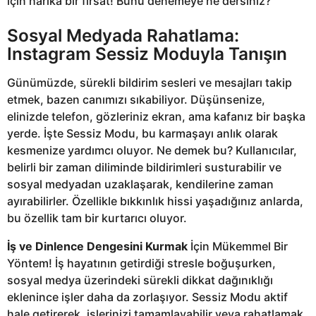
için harika bir fırsat! Bunu denemeye ne dersiniz?
Sosyal Medyada Rahatlama:
Instagram Sessiz Moduyla Tanışın
Günümüzde, sürekli bildirim sesleri ve mesajları takip
etmek, bazen canımızı sıkabiliyor. Düşünsenize,
elinizde telefon, gözleriniz ekran, ama kafanız bir başka
yerde. İşte Sessiz Modu, bu karmaşayı anlık olarak
kesmenize yardımcı oluyor. Ne demek bu? Kullanıcılar,
belirli bir zaman diliminde bildirimleri susturabilir ve
sosyal medyadan uzaklaşarak, kendilerine zaman
ayırabilirler. Özellikle bıkkınlık hissi yaşadığınız anlarda,
bu özellik tam bir kurtarıcı oluyor.
İş ve Dinlence Dengesini Kurmak
İçin Mükemmel Bir
Yöntem! İş hayatının getirdiği stresle boğuşurken,
sosyal medya üzerindeki sürekli dikkat dağınıklığı
eklenince işler daha da zorlaşıyor. Sessiz Modu aktif
hale getirerek, işlerinizi tamamlayabilir veya rahatlamak