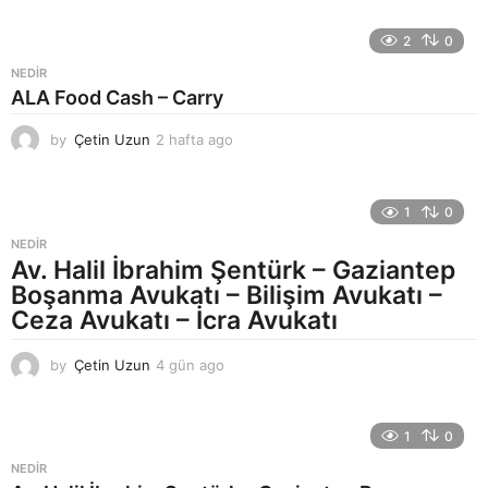
ü
n
2
0
a
NEDIR
g
ALA Food Cash – Carry
o
by
Çetin Uzun
2 hafta ago
2
h
a
f
1
0
t
a
NEDIR
a
Av. Halil İbrahim Şentürk – Gaziantep
g
Boşanma Avukatı – Bilişim Avukatı –
o
Ceza Avukatı – İcra Avukatı
by
Çetin Uzun
4 gün ago
5
g
ü
n
1
0
a
g
NEDIR