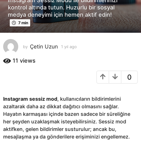
İnstagram Sessiz Modu ile bildirimlerinizi
l
kontrol altında tutun. Huzurlu bir sosyal
a
medya deneyimi için hemen aktif edin!
g
7 min
o
1
y
Çetin Uzun
by
1 yıl ago
1
ı
y
l
ı
11
views
a
l
a
g
0
g
o
o
Instagram sessiz mod
, kullanıcıların bildirimlerini
azaltarak daha az dikkat dağıtıcı olmasını sağlar.
Hayatın karmaşası içinde bazen sadece bir süreliğine
her şeyden uzaklaşmak isteyebilirsiniz. Sessiz mod
aktifken, gelen bildirimler susturulur; ancak bu,
mesajlaşma ya da gönderilere erişiminizi engellemez.