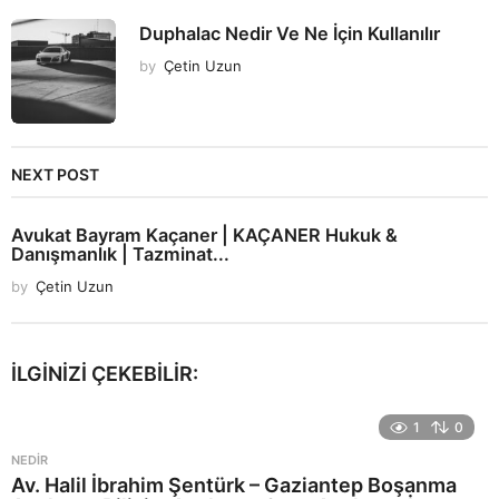
Duphalac Nedir Ve Ne İçin Kullanılır
by
Çetin Uzun
NEXT POST
Avukat Bayram Kaçaner | KAÇANER Hukuk &
Danışmanlık | Tazminat...
by
Çetin Uzun
İLGINIZI ÇEKEBILIR:
1
0
NEDIR
Av. Halil İbrahim Şentürk – Gaziantep Boşanma