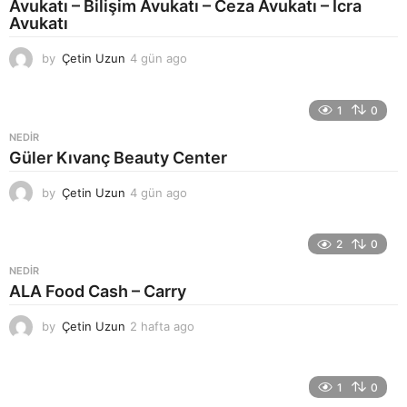
Avukatı – Bilişim Avukatı – Ceza Avukatı – İcra
Avukatı
by
Çetin Uzun
4 gün ago
4
g
ü
n
1
0
a
NEDIR
g
Güler Kıvanç Beauty Center
o
by
Çetin Uzun
4 gün ago
4
g
ü
n
2
0
a
NEDIR
g
ALA Food Cash – Carry
o
by
Çetin Uzun
2 hafta ago
2
h
a
f
1
0
t