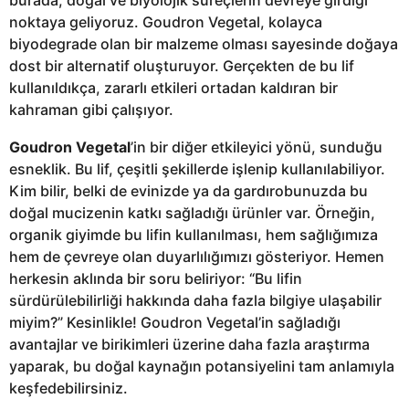
burada, doğal ve biyolojik süreçlerin devreye girdiği
noktaya geliyoruz. Goudron Vegetal, kolayca
biyodegrade olan bir malzeme olması sayesinde doğaya
dost bir alternatif oluşturuyor. Gerçekten de bu lif
kullanıldıkça, zararlı etkileri ortadan kaldıran bir
kahraman gibi çalışıyor.
Goudron Vegetal
’in bir diğer etkileyici yönü, sunduğu
esneklik. Bu lif, çeşitli şekillerde işlenip kullanılabiliyor.
Kim bilir, belki de evinizde ya da gardırobunuzda bu
doğal mucizenin katkı sağladığı ürünler var. Örneğin,
organik giyimde bu lifin kullanılması, hem sağlığımıza
hem de çevreye olan duyarlılığımızı gösteriyor. Hemen
herkesin aklında bir soru beliriyor: “Bu lifin
sürdürülebilirliği hakkında daha fazla bilgiye ulaşabilir
miyim?” Kesinlikle! Goudron Vegetal’in sağladığı
avantajlar ve birikimleri üzerine daha fazla araştırma
yaparak, bu doğal kaynağın potansiyelini tam anlamıyla
keşfedebilirsiniz.