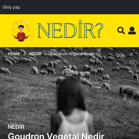
Giriş yap
HOME
NEDIR
Goudron Vegetal Nedir
NEDIR
1
Goudron Vegetal Nedir
y