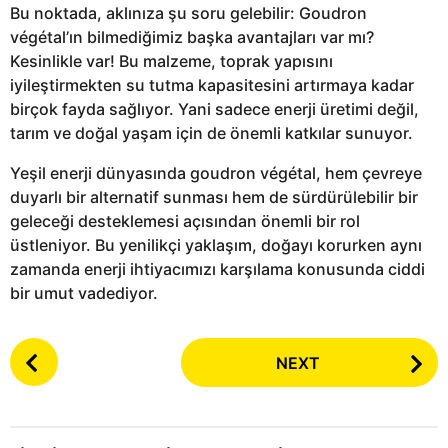
Bu noktada, aklınıza şu soru gelebilir: Goudron
végétal’ın bilmediğimiz başka avantajları var mı?
Kesinlikle var! Bu malzeme, toprak yapısını
iyileştirmekten su tutma kapasitesini artırmaya kadar
birçok fayda sağlıyor. Yani sadece enerji üretimi değil,
tarım ve doğal yaşam için de önemli katkılar sunuyor.
Yeşil enerji dünyasında goudron végétal, hem çevreye
duyarlı bir alternatif sunması hem de sürdürülebilir bir
geleceği desteklemesi açısından önemli bir rol
üstleniyor. Bu yenilikçi yaklaşım, doğayı korurken aynı
zamanda enerji ihtiyacımızı karşılama konusunda ciddi
bir umut vadediyor.
P
NEXT
o
s
t