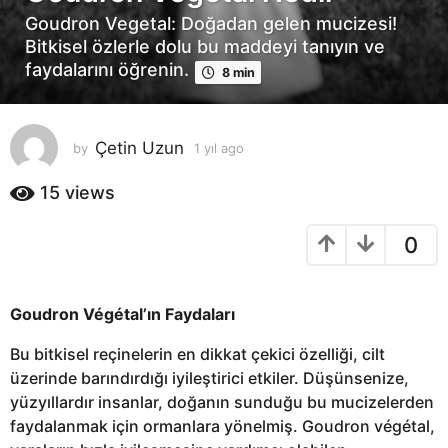
ı
Goudron Vegetal: Doğadan gelen mucizesi!
l
Bitkisel özlerle dolu bu maddeyi tanıyın ve
a
faydalarını öğrenin.
8 min
g
o
1
Çetin Uzun
by
1 yıl ago
1
y
y
ı
ı
15
views
l
l
a
a
0
g
g
o
o
Goudron Végétal’ın Faydaları
Bu bitkisel reçinelerin en dikkat çekici özelliği, cilt
üzerinde barındırdığı iyileştirici etkiler. Düşünsenize,
yüzyıllardır insanlar, doğanın sunduğu bu mucizelerden
faydalanmak için ormanlara yönelmiş. Goudron végétal,