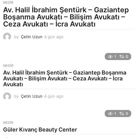
a
NEDIR
a
Av. Halil İbrahim Şentürk – Gaziantep
g
Boşanma Avukatı – Bilişim Avukatı –
o
Ceza Avukatı – İcra Avukatı
by
Çetin Uzun
4 gün ago
4
g
ü
n
1
0
a
g
NEDIR
o
Av. Halil İbrahim Şentürk – Gaziantep Boşanma
Avukatı – Bilişim Avukatı – Ceza Avukatı – İcra
Avukatı
by
Çetin Uzun
4 gün ago
4
g
ü
n
1
0
a
NEDIR
g
Güler Kıvanç Beauty Center
o