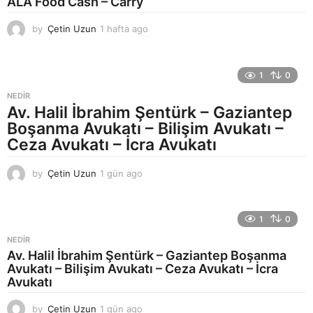
ALA Food Cash – Carry
o
by
Çetin Uzun
1 hafta ago
1
h
a
f
1
0
t
a
NEDIR
a
Av. Halil İbrahim Şentürk – Gaziantep
g
Boşanma Avukatı – Bilişim Avukatı –
o
Ceza Avukatı – İcra Avukatı
by
Çetin Uzun
1 gün ago
1
g
ü
n
1
0
a
g
NEDIR
o
Av. Halil İbrahim Şentürk – Gaziantep Boşanma
Avukatı – Bilişim Avukatı – Ceza Avukatı – İcra
Avukatı
by
Çetin Uzun
1 gün ago
1