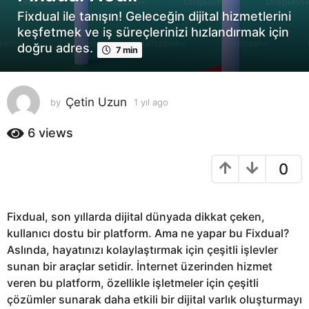
ı
Fixdual ile tanışın! Geleceğin dijital hizmetlerini
l
keşfetmek ve iş süreçlerinizi hızlandırmak için
a
doğru adres.
7 min
g
o
1
Çetin Uzun
by
1 yıl ago
1
y
y
ı
ı
6
views
l
l
a
a
0
g
g
o
o
Fixdual, son yıllarda dijital dünyada dikkat çeken,
kullanıcı dostu bir platform. Ama ne yapar bu Fixdual?
Aslında, hayatınızı kolaylaştırmak için çeşitli işlevler
sunan bir araçlar setidir. İnternet üzerinden hizmet
veren bu platform, özellikle işletmeler için çeşitli
çözümler sunarak daha etkili bir dijital varlık oluşturmayı