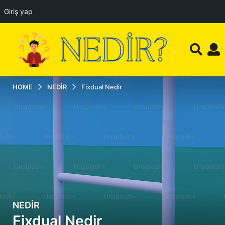
Giriş yap
HOME
NEDIR
Fixdual Nedir
NEDIR
1
Fixdual Nedir
y