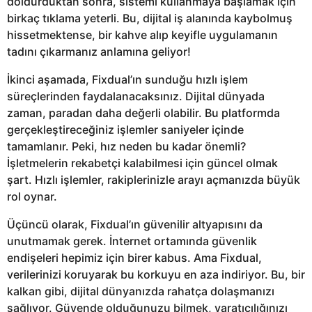
doldurduktan sonra, sistemi kullanmaya başlamak için
birkaç tıklama yeterli. Bu, dijital iş alanında kaybolmuş
hissetmektense, bir kahve alıp keyifle uygulamanın
tadını çıkarmanız anlamına geliyor!
İkinci aşamada, Fixdual’ın sunduğu hızlı işlem
süreçlerinden faydalanacaksınız. Dijital dünyada
zaman, paradan daha değerli olabilir. Bu platformda
gerçekleştireceğiniz işlemler saniyeler içinde
tamamlanır. Peki, hız neden bu kadar önemli?
İşletmelerin rekabetçi kalabilmesi için güncel olmak
şart. Hızlı işlemler, rakiplerinizle arayı açmanızda büyük
rol oynar.
Üçüncü olarak, Fixdual’ın güvenilir altyapısını da
unutmamak gerek. İnternet ortamında güvenlik
endişeleri hepimiz için birer kabus. Ama Fixdual,
verilerinizi koruyarak bu korkuyu en aza indiriyor. Bu, bir
kalkan gibi, dijital dünyanızda rahatça dolaşmanızı
sağlıyor. Güvende olduğunuzu bilmek, yaratıcılığınızı