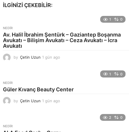
İLGINIZI ÇEKEBILIR:
1
0
NEDIR
Av. Halil İbrahim Şentürk – Gaziantep Boşanma
Avukatı – Bilişim Avukatı – Ceza Avukatı – İcra
Avukatı
by
Çetin Uzun
1 gün ago
1
g
ü
n
1
0
a
NEDIR
g
Güler Kıvanç Beauty Center
o
by
Çetin Uzun
1 gün ago
1
g
ü
n
2
0
a
NEDIR
g