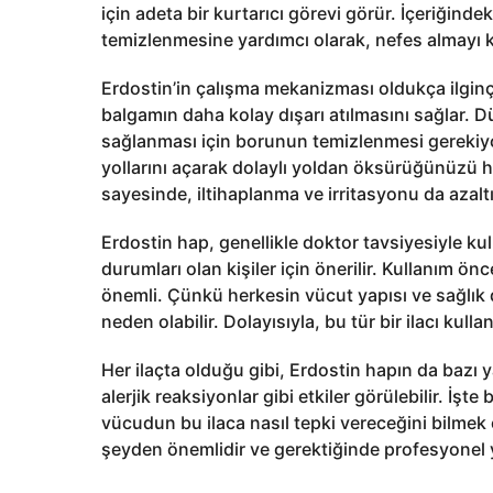
için adeta bir kurtarıcı görevi görür. İçeriğin
temizlenmesine yardımcı olarak, nefes almayı ko
Erdostin’in çalışma mekanizması oldukça ilginç
balgamın daha kolay dışarı atılmasını sağlar. D
sağlanması için borunun temizlenmesi gerekiyo
yollarını açarak dolaylı yoldan öksürüğünüzü hafi
sayesinde, iltihaplanma ve irritasyonu da azaltı
Erdostin hap, genellikle doktor tavsiyesiyle kull
durumları olan kişiler için önerilir. Kullanım ö
önemli. Çünkü herkesin vücut yapısı ve sağlık du
neden olabilir. Dolayısıyla, bu tür bir ilacı ku
Her ilaçta olduğu gibi, Erdostin hapın da bazı y
alerjik reaksiyonlar gibi etkiler görülebilir. İş
vücudun bu ilaca nasıl tepki vereceğini bilmek 
şeyden önemlidir ve gerektiğinde profesyonel 