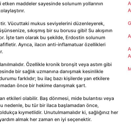
A
deki etken maddeler sayesinde solunum yollarının
A
laylaştırır.
G
tir. Vücuttaki mukus seviyelerini düzenleyerek,
üşünsenize, sıkışmış bir su borusu gibi! Su akışının
A
r. İşte tam olarak bu şekilde, Erdostin solunum
fletir. Ayrıca, ilacın anti-inflamatuar özellikleri
A
r.
A
anılmalıdır. Özellikle kronik bronşit veya astım gibi
M
ncesinde bir sağlık uzmanına danışmak kesinlikle
rumu farklıdır; bu ilaç bazı kişilerde yan etkilere
llanmadan önce bir hekime danışmak şart.
an etkileri olabilir. Baş dönmesi, mide bulantısı veya
te bu nedenle, bu tür bir ilaca başlamadan önce,
oldukça kıymetlidir. Unutulmamalıdır ki, sağlığınız her
yardım almak her zaman en iyi seçenektir.