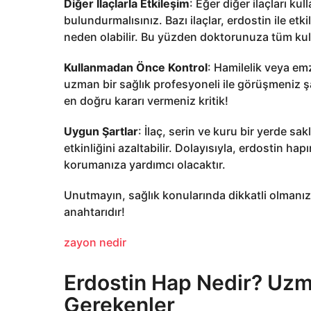
Diğer İlaçlarla Etkileşim
: Eğer diğer ilaçları k
bulundurmalısınız. Bazı ilaçlar, erdostin ile e
neden olabilir. Bu yüzden doktorunuza tüm kulla
Kullanmadan Önce Kontrol
: Hamilelik veya e
uzman bir sağlık profesyoneli ile görüşmeniz ş
en doğru kararı vermeniz kritik!
Uygun Şartlar
: İlaç, serin ve kuru bir yerde sak
etkinliğini azaltabilir. Dolayısıyla, erdostin h
korumanıza yardımcı olacaktır.
Unutmayın, sağlık konularında dikkatli olmanız
anahtarıdır!
zayon nedir
Erdostin Hap Nedir? Uzm
Gerekenler