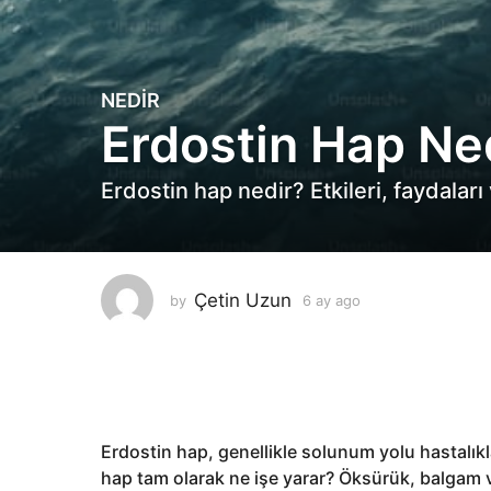
NEDIR
6
Erdostin Hap Ne
a
y
a
Erdostin hap nedir? Etkileri, faydalar
g
o
6
a
Çetin Uzun
by
6 ay ago
6
y
a
a
y
g
a
g
o
o
Erdostin hap, genellikle solunum yolu hastalıkları
hap tam olarak ne işe yarar? Öksürük, balgam ve