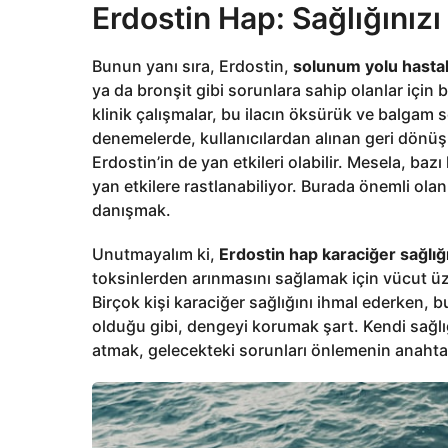
Erdostin Hap: Sağlığınızı 
Bunun yanı sıra, Erdostin,
solunum yolu hastalı
ya da bronşit gibi sorunlara sahip olanlar için 
klinik çalışmalar, bu ilacın öksürük ve balgam s
denemelerde, kullanıcılardan alınan geri dönüşl
Erdostin’in de yan etkileri olabilir. Mesela, baz
yan etkilere rastlanabiliyor. Burada önemli ol
danışmak.
Unutmayalım ki,
Erdostin hap karaciğer sağlığı
toksinlerden arınmasını sağlamak için vücut üze
Birçok kişi karaciğer sağlığını ihmal ederken, b
olduğu gibi, dengeyi korumak şart. Kendi sağlı
atmak, gelecekteki sorunları önlemenin anahtar