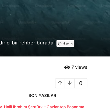
dirici bir rehber burada!
6 min
7
views
0
SON YAZILAR
v. Halil İbrahim Şentürk – Gaziantep Boşanma