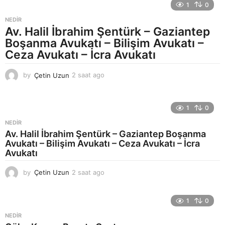
1
0
t
a
NEDIR
a
Av. Halil İbrahim Şentürk – Gaziantep
g
Boşanma Avukatı – Bilişim Avukatı –
o
Ceza Avukatı – İcra Avukatı
by
Çetin Uzun
2 saat ago
5
s
a
a
1
0
t
a
NEDIR
g
Av. Halil İbrahim Şentürk – Gaziantep Boşanma
o
Avukatı – Bilişim Avukatı – Ceza Avukatı – İcra
Avukatı
by
Çetin Uzun
2 saat ago
5
s
a
a
1
0
t
NEDIR
a