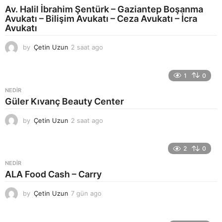
Av. Halil İbrahim Şentürk – Gaziantep Boşanma
Avukatı – Bilişim Avukatı – Ceza Avukatı – İcra
Avukatı
by
Çetin Uzun
2 saat ago
5
s
a
a
1
0
t
NEDIR
a
Güler Kıvanç Beauty Center
g
o
by
Çetin Uzun
2 saat ago
5
s
a
a
2
0
t
NEDIR
a
ALA Food Cash – Carry
g
o
by
Çetin Uzun
7 gün ago
1
h
a
f