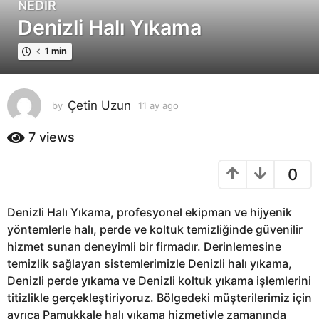
NEDIR
1
Denizli Halı Yıkama
1
a
1 min
y
a
g
Çetin Uzun
by
11 ay ago
1
o
1
1
a
7
views
1
y
a
a
0
g
y
o
a
g
Denizli Halı Yıkama, profesyonel ekipman ve hijyenik
o
yöntemlerle halı, perde ve koltuk temizliğinde güvenilir
hizmet sunan deneyimli bir firmadır. Derinlemesine
temizlik sağlayan sistemlerimizle Denizli halı yıkama,
Denizli perde yıkama ve Denizli koltuk yıkama işlemlerini
titizlikle gerçekleştiriyoruz. Bölgedeki müşterilerimiz için
ayrıca Pamukkale halı yıkama hizmetiyle zamanında