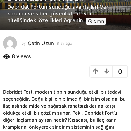
y
Debridat Fortun sunduğu avantajlar! Veri
a
koruma ve siber güvenlikte devrim
g
niteliğindeki özellikleri öğrenin.
5 min
o
8
a
Çetin Uzun
by
8 ay ago
8
y
a
a
y
8
views
g
a
o
g
0
o
Debridat Fort, modern tıbbın sunduğu etkili bir tedavi
seçeneğidir. Çoğu kişi için bilmediği bir isim olsa da, bu
ilaç aslında mide ve bağırsak rahatsızlıklarına karşı
oldukça etkili bir çözüm sunar. Peki, Debridat Fort’u
diğer ilaçlardan ayıran nedir? Kısacası, bu ilaç karın
kramplarını önleyerek sindirim sisteminin sağlığını