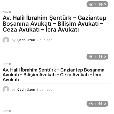
f
1
0
t
a
NEDIR
a
Av. Halil İbrahim Şentürk – Gaziantep
g
Boşanma Avukatı – Bilişim Avukatı –
o
Ceza Avukatı – İcra Avukatı
by
Çetin Uzun
2 gün ago
2
g
ü
n
1
0
a
g
NEDIR
o
Av. Halil İbrahim Şentürk – Gaziantep Boşanma
Avukatı – Bilişim Avukatı – Ceza Avukatı – İcra
Avukatı
by
Çetin Uzun
2 gün ago
2
g
ü
n
1
0
a
NEDIR
g