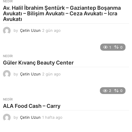
NEDIR
Av. Halil İbrahim Şentürk – Gaziantep Boşanma
Avukatı – Bilişim Avukatı – Ceza Avukatı – İcra
Avukatı
by
Çetin Uzun
2 gün ago
2
g
ü
n
1
0
a
NEDIR
g
Güler Kıvanç Beauty Center
o
by
Çetin Uzun
2 gün ago
2
g
ü
n
2
0
a
NEDIR
g
ALA Food Cash – Carry
o
by
Çetin Uzun
1 hafta ago
1
h
a