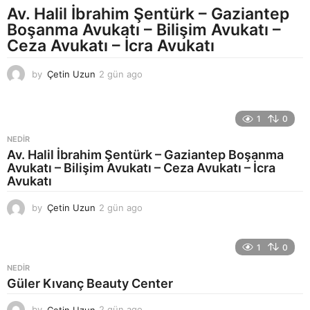
a
Av. Halil İbrahim Şentürk – Gaziantep
g
Boşanma Avukatı – Bilişim Avukatı –
o
Ceza Avukatı – İcra Avukatı
by
Çetin Uzun
2 gün ago
2
g
ü
n
1
0
a
g
NEDIR
o
Av. Halil İbrahim Şentürk – Gaziantep Boşanma
Avukatı – Bilişim Avukatı – Ceza Avukatı – İcra
Avukatı
by
Çetin Uzun
2 gün ago
2
g
ü
n
1
0
a
NEDIR
g
Güler Kıvanç Beauty Center
o
by
Çetin Uzun
2 gün ago
2