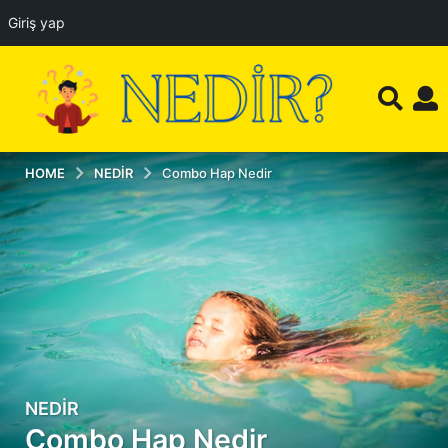
Giriş yap
HOME
NEDIR
Combo Hap Nedir
NEDIR
1
Combo Hap Nedir
2