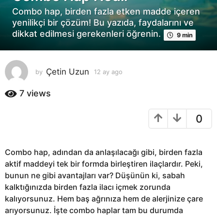
a
Combo hap, birden fazla etken madde içeren
y
yenilikçi bir çözüm! Bu yazıda, faydalarını ve
a
dikkat edilmesi gerekenleri öğrenin.
9 min
g
o
1
Çetin Uzun
by
12 ay ago
1
2
2
a
a
7
views
y
y
a
a
0
g
g
o
o
Combo hap, adından da anlaşılacağı gibi, birden fazla
aktif maddeyi tek bir formda birleştiren ilaçlardır. Peki,
bunun ne gibi avantajları var? Düşünün ki, sabah
kalktığınızda birden fazla ilacı içmek zorunda
kalıyorsunuz. Hem baş ağrınıza hem de alerjinize çare
arıyorsunuz. İşte combo haplar tam bu durumda