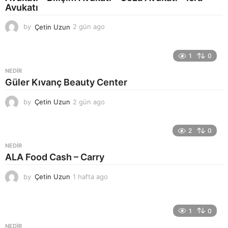
Avukatı
by
Çetin Uzun
2 gün ago
2
g
ü
n
1
0
a
NEDIR
g
Güler Kıvanç Beauty Center
o
by
Çetin Uzun
2 gün ago
2
g
ü
n
2
0
a
NEDIR
g
ALA Food Cash – Carry
o
by
Çetin Uzun
1 hafta ago
1
h
a
f
1
0
t
a
NEDIR