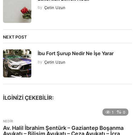
by
Çetin Uzun
NEXT POST
İbu Fort Şurup Nedir Ne İşe Yarar
by
Çetin Uzun
İLGINIZI ÇEKEBILIR:
1
0
NEDIR
Av. Halil İbrahim Şentürk – Gaziantep Boşanma
Avukatı – Bilişim Avukatı – Ceza Avukatı – İcra