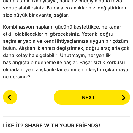
olanak tanır. Dolayısıyla, daha az enerjiyle daha fazla
sonuç alabilirsiniz. Bu da alışkanlıklarınızı değiştirirken
size büyük bir avantaj sağlar.
Kombinasyon hapların gücünü keşfettikçe, ne kadar
etkili olabileceklerini göreceksiniz. Yeter ki doğru
seçimler yapın ve kendi ihtiyaçlarınıza uygun bir çözüm
bulun. Alışkanlıklarınızı değiştirmek, doğru araçlarla çok
daha kolay hale gelebilir! Unutmayın, her yenilik
başlangıçta bir deneme ile başlar. Başarısızlık korkusu
olmadan, yeni alışkanlıklar edinmenin keyfini çıkarmaya
ne dersiniz?
P
NEXT
o
s
t
P
LIKE IT? SHARE WITH YOUR FRIENDS!
a