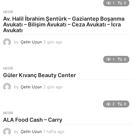
1
0
NEDIR
Av. Halil İbrahim Şentürk – Gaziantep Boşanma
Avukatı – Bilişim Avukatı – Ceza Avukatı – İcra
Avukatı
by
Çetin Uzun
2 gün ago
2
g
ü
n
1
0
a
NEDIR
g
Güler Kıvanç Beauty Center
o
by
Çetin Uzun
2 gün ago
2
g
ü
n
2
0
a
NEDIR
g
ALA Food Cash – Carry
o
by
Çetin Uzun
1 hafta ago
1