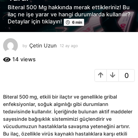
y
Biteral 500 Mg hakkında merak ettikleriniz! Bu
a
ilaç ne işe yarar ve hangi durumlarda kullanılır?
g
Detaylar için tıklayın!
6 min
o
1
2
a
Çetin Uzun
by
12 ay ago
1
2
y
a
14
views
a
y
g
a
0
o
g
o
Biteral 500 mg, etkili bir ilaçtır ve genellikle gribal
enfeksiyonlar, soğuk algınlığı gibi durumların
tedavisinde kullanılır. İçeriğinde bulunan aktif maddeler
sayesinde bağışıklık sistemimizi güçlendirir ve
vücudumuzun hastalıklarla savaşma yeteneğini artırır.
Bu ilaç, özellikle virüs kaynaklı hastalıklara karşı etkili