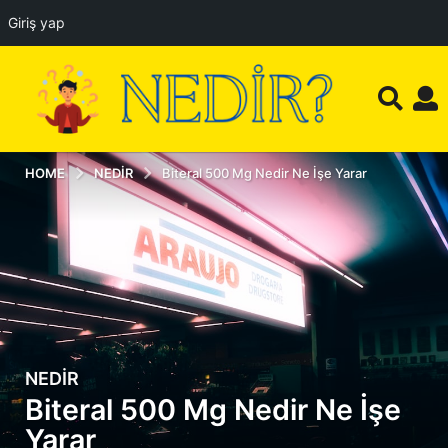
Giriş yap
HOME
NEDIR
Biteral 500 Mg Nedir Ne İşe Yarar
NEDIR
1
Biteral 500 Mg Nedir Ne İşe
2
a
Yarar