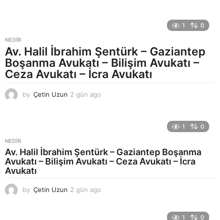
h
a
f
1
0
t
a
NEDIR
a
Av. Halil İbrahim Şentürk – Gaziantep
g
Boşanma Avukatı – Bilişim Avukatı –
o
Ceza Avukatı – İcra Avukatı
by
Çetin Uzun
2 gün ago
2
g
ü
n
1
0
a
g
NEDIR
o
Av. Halil İbrahim Şentürk – Gaziantep Boşanma
Avukatı – Bilişim Avukatı – Ceza Avukatı – İcra
Avukatı
by
Çetin Uzun
2 gün ago
2
g
ü
n
1
0