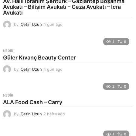
Av. Halil İbrahim Şentürk – Gaziantep Boşanma
Avukatı – Bilişim Avukatı – Ceza Avukatı – İcra
Avukatı
by
Çetin Uzun
4 gün ago
4
g
ü
n
1
0
a
NEDIR
g
Güler Kıvanç Beauty Center
o
by
Çetin Uzun
4 gün ago
4
g
ü
n
2
0
a
NEDIR
g
ALA Food Cash – Carry
o
by
Çetin Uzun
2 hafta ago
2
h
a
f
1
0