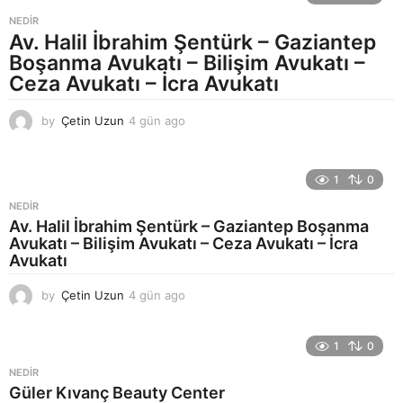
t
a
NEDIR
a
Av. Halil İbrahim Şentürk – Gaziantep
g
Boşanma Avukatı – Bilişim Avukatı –
o
Ceza Avukatı – İcra Avukatı
by
Çetin Uzun
4 gün ago
4
g
ü
n
1
0
a
g
NEDIR
o
Av. Halil İbrahim Şentürk – Gaziantep Boşanma
Avukatı – Bilişim Avukatı – Ceza Avukatı – İcra
Avukatı
by
Çetin Uzun
4 gün ago
4
g
ü
n
1
0
a
NEDIR
g
Güler Kıvanç Beauty Center
o