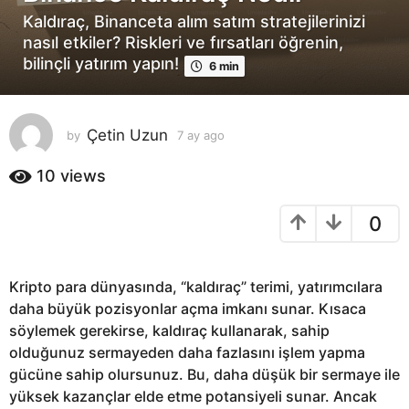
y
Kaldıraç, Binanceta alım satım stratejilerinizi
a
nasıl etkiler? Riskleri ve fırsatları öğrenin,
g
bilinçli yatırım yapın!
6 min
o
7
a
Çetin Uzun
by
7 ay ago
7
y
a
a
y
10
views
g
a
o
g
0
o
Kripto para dünyasında, “kaldıraç” terimi, yatırımcılara
daha büyük pozisyonlar açma imkanı sunar. Kısaca
söylemek gerekirse, kaldıraç kullanarak, sahip
olduğunuz sermayeden daha fazlasını işlem yapma
gücüne sahip olursunuz. Bu, daha düşük bir sermaye ile
yüksek kazançlar elde etme potansiyeli sunar. Ancak