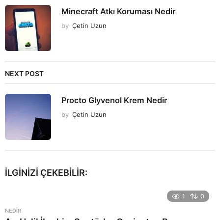
Minecraft Atkı Koruması Nedir
by
Çetin Uzun
NEXT POST
Procto Glyvenol Krem Nedir
by
Çetin Uzun
İLGINIZI ÇEKEBILIR:
1
0
NEDIR