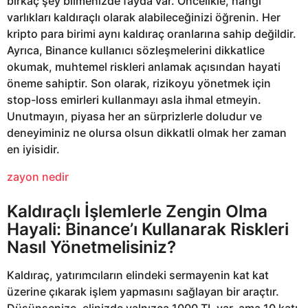
birkaç şey bilmenizde fayda var. Öncelikle, hangi
varlıkları kaldıraçlı olarak alabileceğinizi öğrenin. Her
kripto para birimi aynı kaldıraç oranlarına sahip değildir.
Ayrıca, Binance kullanıcı sözleşmelerini dikkatlice
okumak, muhtemel riskleri anlamak açısından hayati
öneme sahiptir. Son olarak, rizikoyu yönetmek için
stop-loss emirleri kullanmayı asla ihmal etmeyin.
Unutmayın, piyasa her an sürprizlerle doludur ve
deneyiminiz ne olursa olsun dikkatli olmak her zaman
en iyisidir.
zayon nedir
Kaldıraçlı İşlemlerle Zengin Olma
Hayali: Binance’ı Kullanarak Riskleri
Nasıl Yönetmelisiniz?
Kaldıraç, yatırımcıların elindeki sermayenin kat kat
üzerine çıkarak işlem yapmasını sağlayan bir araçtır.
Düşünsenize, elinizde yalnızca 1000 TL var, ama 10 katı