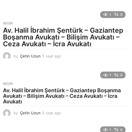
h
a
f
1
0
t
a
NEDIR
a
Av. Halil İbrahim Şentürk – Gaziantep
g
Boşanma Avukatı – Bilişim Avukatı –
o
Ceza Avukatı – İcra Avukatı
by
Çetin Uzun
5 saat ago
8
s
a
a
1
0
t
a
NEDIR
g
Av. Halil İbrahim Şentürk – Gaziantep Boşanma
o
Avukatı – Bilişim Avukatı – Ceza Avukatı – İcra
Avukatı
by
Çetin Uzun
5 saat ago
8
s
a
a
1
0