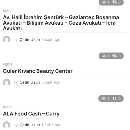
1
0
NEDIR
Av. Halil İbrahim Şentürk – Gaziantep Boşanma
Avukatı – Bilişim Avukatı – Ceza Avukatı – İcra
Avukatı
by
Çetin Uzun
5 saat ago
8
s
a
a
1
0
t
NEDIR
a
Güler Kıvanç Beauty Center
g
o
by
Çetin Uzun
5 saat ago
8
s
a
a
2
0
t
NEDIR
a
ALA Food Cash – Carry
g
o
by
Çetin Uzun
1 hafta ago
1