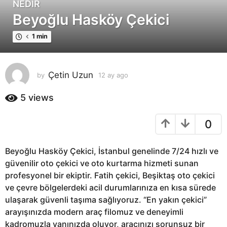
NEDIR
1
Beyoğlu Hasköy Çekici
2
a
1 min
y
a
g
Çetin Uzun
by
12 ay ago
1
o
2
1
a
5
views
2
y
a
a
0
g
y
o
a
g
Beyoğlu Hasköy Çekici, İstanbul genelinde 7/24 hızlı ve
o
güvenilir oto çekici ve oto kurtarma hizmeti sunan
profesyonel bir ekiptir. Fatih çekici, Beşiktaş oto çekici
ve çevre bölgelerdeki acil durumlarınıza en kısa sürede
ulaşarak güvenli taşıma sağlıyoruz. “En yakın çekici”
arayışınızda modern araç filomuz ve deneyimli
kadromuzla yanınızda oluyor, aracınızı sorunsuz bir