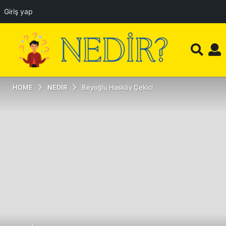
Giriş yap
HOME
NEDIR
Beyoğlu Hasköy Çekici