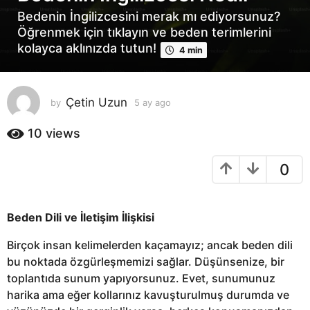
y
Bedenin İngilizcesini merak mı ediyorsunuz?
a
Öğrenmek için tıklayın ve beden terimlerini
g
kolayca aklınızda tutun!
4 min
o
5
a
Çetin Uzun
by
5 ay ago
5
y
a
a
y
10
views
g
a
o
g
0
o
Beden Dili ve İletişim İlişkisi
Birçok insan kelimelerden kaçamayız; ancak beden dili
bu noktada özgürleşmemizi sağlar. Düşünsenize, bir
toplantıda sunum yapıyorsunuz. Evet, sunumunuz
harika ama eğer kollarınız kavuşturulmuş durumda ve