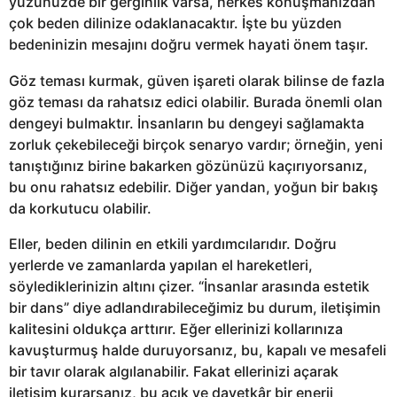
yüzünüzde bir gerginlik varsa, herkes konuşmanızdan
çok beden dilinize odaklanacaktır. İşte bu yüzden
bedeninizin mesajını doğru vermek hayati önem taşır.
Göz teması kurmak, güven işareti olarak bilinse de fazla
göz teması da rahatsız edici olabilir. Burada önemli olan
dengeyi bulmaktır. İnsanların bu dengeyi sağlamakta
zorluk çekebileceği birçok senaryo vardır; örneğin, yeni
tanıştığınız birine bakarken gözünüzü kaçırıyorsanız,
bu onu rahatsız edebilir. Diğer yandan, yoğun bir bakış
da korkutucu olabilir.
Eller, beden dilinin en etkili yardımcılarıdır. Doğru
yerlerde ve zamanlarda yapılan el hareketleri,
söylediklerinizin altını çizer. “İnsanlar arasında estetik
bir dans” diye adlandırabileceğimiz bu durum, iletişimin
kalitesini oldukça arttırır. Eğer ellerinizi kollarınıza
kavuşturmuş halde duruyorsanız, bu, kapalı ve mesafeli
bir tavır olarak algılanabilir. Fakat ellerinizi açarak
iletişim kurarsanız, bu açık ve davetkâr bir enerji