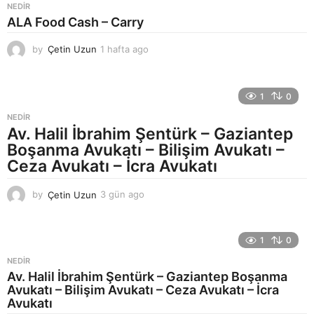
NEDIR
g
ALA Food Cash – Carry
o
by
Çetin Uzun
1 hafta ago
1
h
a
f
1
0
t
a
NEDIR
a
Av. Halil İbrahim Şentürk – Gaziantep
g
Boşanma Avukatı – Bilişim Avukatı –
o
Ceza Avukatı – İcra Avukatı
by
Çetin Uzun
3 gün ago
3
g
ü
n
1
0
a
g
NEDIR
o
Av. Halil İbrahim Şentürk – Gaziantep Boşanma
Avukatı – Bilişim Avukatı – Ceza Avukatı – İcra
Avukatı