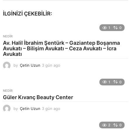
İLGINIZI ÇEKEBILIR:
1
0
NEDIR
Av. Halil İbrahim Şentürk – Gaziantep Boşanma
Avukatı – Bilişim Avukatı – Ceza Avukatı – İcra
Avukatı
by
Çetin Uzun
3 gün ago
3
g
ü
n
1
0
a
NEDIR
g
Güler Kıvanç Beauty Center
o
by
Çetin Uzun
3 gün ago
3
g
ü
n
2
0
a