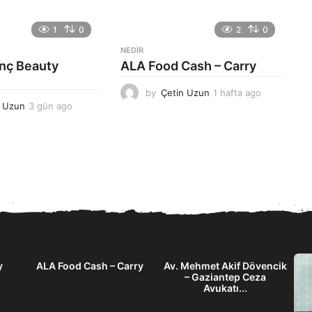
1
0
2
0
NEDIR
anç Beauty
ALA Food Cash – Carry
by
Çetin Uzun
1 hafta ago
1
n Uzun
3 gün ago
3
h
g
a
ü
f
n
t
a
a
g
a
o
g
o
y
ALA Food Cash – Carry
Av. Mehmet Akif Dövencik
– Gaziantep Ceza
Avukatı...