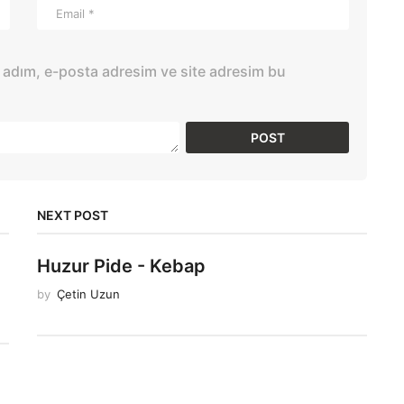
 adım, e-posta adresim ve site adresim bu
NEXT POST
Huzur Pide - Kebap
by
Çetin Uzun