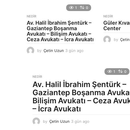
1
0
NEDIR
NEDIR
Av. Halil İbrahim Şentürk –
Güler Kıv
Gaziantep Boşanma
Center
Avukatı – Bilişim Avukatı –
Ceza Avukatı – İcra Avukatı
by
Çeti
by
Çetin Uzun
3 gün ago
3
g
ü
n
1
0
a
NEDIR
g
Av. Halil İbrahim Şentürk –
o
Gaziantep Boşanma Avukat
Bilişim Avukatı – Ceza Avuk
– İcra Avukatı
by
Çetin Uzun
3 gün ago
3
g