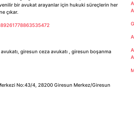
A
enilir bir avukat arayanlar için hukuki süreçlerin her
A
ne çıkar.
G
9689261778863535472
A
A
a avukatı, giresun ceza avukatı , giresun boşanma
A
M
 Merkezi No:43/4, 28200 Giresun Merkez/Giresun