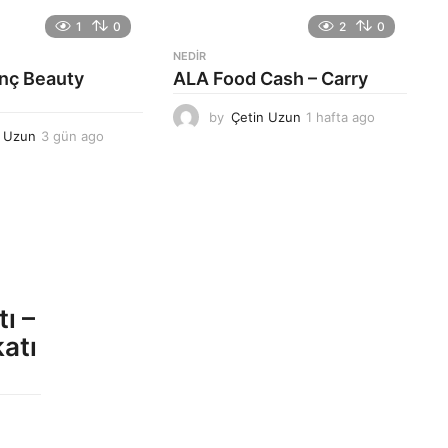
1
0
2
0
NEDIR
anç Beauty
ALA Food Cash – Carry
by
Çetin Uzun
1 hafta ago
1
n Uzun
3 gün ago
3
h
g
a
ü
f
n
t
a
a
g
a
o
g
o
ı –
atı