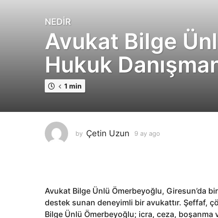
NEDIR
9
Avukat Bilge Ün
a
y
Hukuk Danışman
a
g
o
1 min
9
a
y
a
Çetin Uzun
by
9 ay ago
9
g
a
o
y
a
g
o
Avukat Bilge Ünlü Ömerbeyoğlu, Giresun’da bi
destek sunan deneyimli bir avukattır. Şeffaf, ç
Bilge Ünlü Ömerbeyoğlu; icra, ceza, boşanma ve