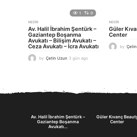
ü
n
1
0
a
g
NEDIR
NEDIR
o
Av. Halil İbrahim Şentürk –
Güler Kıv
Gaziantep Boşanma
Center
Avukatı – Bilişim Avukatı –
Ceza Avukatı – İcra Avukatı
by
Çeti
by
Çetin Uzun
3 gün ago
3
g
ü
n
a
g
o
aför – Villa
Av. Halil İbrahim Şentürk –
Güler Kıvanç Beaut
Gaziantep Boşanma
Center
Avukatı...