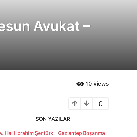
esun Avukat –
10
views
0
SON YAZILAR
v. Halil İbrahim Şentürk – Gaziantep Boşanma