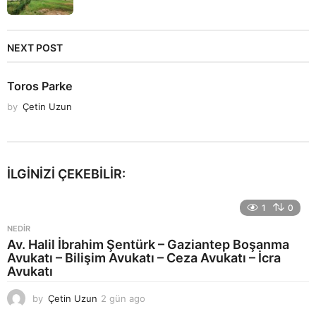
NEXT POST
Toros Parke
by
Çetin Uzun
İLGINIZI ÇEKEBILIR:
1
0
NEDIR
Av. Halil İbrahim Şentürk – Gaziantep Boşanma
Avukatı – Bilişim Avukatı – Ceza Avukatı – İcra
Avukatı
by
Çetin Uzun
2 gün ago
2
g