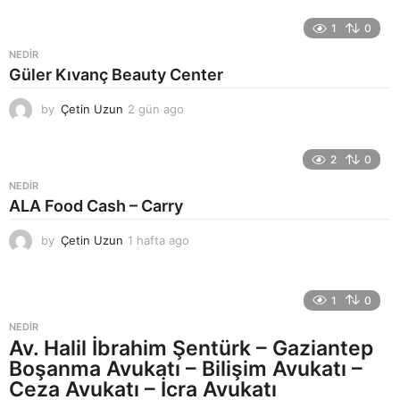
ü
n
1
0
a
NEDIR
g
Güler Kıvanç Beauty Center
o
by
Çetin Uzun
2 gün ago
2
g
ü
n
2
0
a
NEDIR
g
ALA Food Cash – Carry
o
by
Çetin Uzun
1 hafta ago
1
h
a
f
1
0
t
a
NEDIR
a
Av. Halil İbrahim Şentürk – Gaziantep
g
Boşanma Avukatı – Bilişim Avukatı –
o
Ceza Avukatı – İcra Avukatı