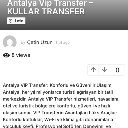
Antalya Vip Transfer –
y
ı
KULLAR TRANSFER
l
a
1 min
g
o
1
Çetin Uzun
by
1 yıl ago
1
y
y
ı
8
views
ı
l
l
a
0
a
g
o
g
o
Antalya VIP Transfer: Konforlu ve Güvenilir Ulaşım
Antalya, her yıl milyonlarca turisti ağırlayan bir tatil
merkezidir. Antalya VIP Transfer hizmetleri, havaalanı,
otel ve turistik bölgelere konforlu, güvenli ve hızlı
ulaşım sunar. VIP Transferin Avantajları Lüks Araçlar:
Konforlu koltuklar, Wi-Fi ve klima gibi donanımlarla
yolculuk keyfi. Profesyonel Şoförler: Deneyimli ve