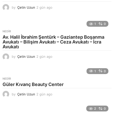
by
Çetin Uzun
2 gün ago
2
g
ü
n
1
0
a
g
NEDIR
o
Av. Halil İbrahim Şentürk – Gaziantep Boşanma
Avukatı – Bilişim Avukatı – Ceza Avukatı – İcra
Avukatı
by
Çetin Uzun
2 gün ago
2
g
ü
n
1
0
a
NEDIR
g
Güler Kıvanç Beauty Center
o
by
Çetin Uzun
2 gün ago
2
g
ü
n
2
0
a