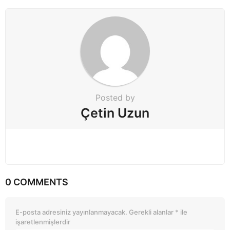
n
a
t
i
o
n
Posted by
Çetin Uzun
0 COMMENTS
E-posta adresiniz yayınlanmayacak.
Gerekli alanlar
*
ile
işaretlenmişlerdir