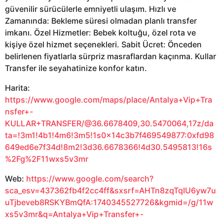
güvenilir sürücülerle emniyetli ulaşım. Hızlı ve
Zamanında: Bekleme süresi olmadan planlı transfer
imkanı. Özel Hizmetler: Bebek koltuğu, özel rota ve
kişiye özel hizmet seçenekleri. Sabit Ücret: Önceden
belirlenen fiyatlarla sürpriz masraflardan kaçınma. Kullar
Transfer ile seyahatinize konfor katın.
Harita:
https://www.google.com/maps/place/Antalya+Vip+Tra
nsfer+-
KULLAR+TRANSFER/@36.6678409,30.5470064,17z/da
ta=!3m1!4b1!4m6!3m5!1s0x14c3b7f469549877:0xfd98
649ed6e7f34d!8m2!3d36.6678366!4d30.5495813!16s
%2Fg%2F11wxs5v3mr
Web:
https://www.google.com/search?
sca_esv=437362fb4f2cc4ff&sxsrf=AHTn8zqTqIU6yw7u
uTjbeveb8RSKYBmQfA:1740345527726&kgmid=/g/11w
xs5v3mr&q=Antalya+Vip+Transfer+-