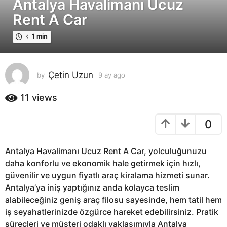
Antalya Havalimanı Ucuz
a
y
Rent A Car
a
1 min
g
o
9
a
Çetin Uzun
by
9 ay ago
9
a
y
y
11
views
a
a
g
g
0
o
o
Antalya Havalimanı Ucuz Rent A Car, yolculuğunuzu
daha konforlu ve ekonomik hale getirmek için hızlı,
güvenilir ve uygun fiyatlı araç kiralama hizmeti sunar.
Antalya’ya iniş yaptığınız anda kolayca teslim
alabileceğiniz geniş araç filosu sayesinde, hem tatil hem
iş seyahatlerinizde özgürce hareket edebilirsiniz. Pratik
süreçleri ve müşteri odaklı yaklaşımıyla Antalya