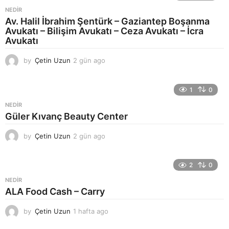
NEDIR
Av. Halil İbrahim Şentürk – Gaziantep Boşanma
Avukatı – Bilişim Avukatı – Ceza Avukatı – İcra
Avukatı
by
Çetin Uzun
2 gün ago
3
g
ü
n
1
0
a
NEDIR
g
Güler Kıvanç Beauty Center
o
by
Çetin Uzun
2 gün ago
3
g
ü
n
2
0
a
NEDIR
g
ALA Food Cash – Carry
o
by
Çetin Uzun
1 hafta ago
1
h