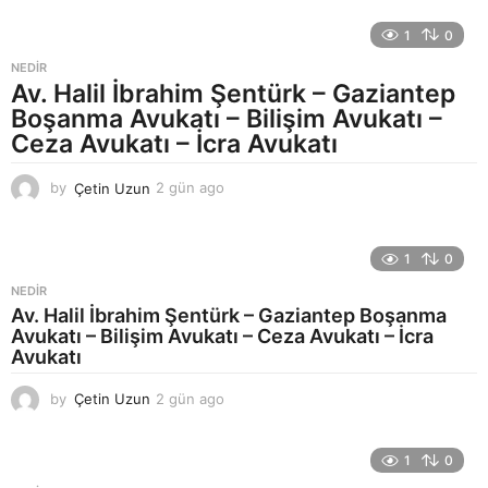
a
f
1
0
t
a
NEDIR
a
Av. Halil İbrahim Şentürk – Gaziantep
g
Boşanma Avukatı – Bilişim Avukatı –
o
Ceza Avukatı – İcra Avukatı
by
Çetin Uzun
2 gün ago
3
g
ü
n
1
0
a
g
NEDIR
o
Av. Halil İbrahim Şentürk – Gaziantep Boşanma
Avukatı – Bilişim Avukatı – Ceza Avukatı – İcra
Avukatı
by
Çetin Uzun
2 gün ago
3
g
ü
n
1
0
a