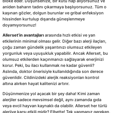
bloke eder. Düşünsenize, bir kutu hap alıyorsunuz ve
aniden baharın tadını çıkarmaya başlıyorsunuz. Tüm o
kaşınan gözler, dolgun burunlar ve gribal enfeksiyon
hissinden kurtulup dışarıda güneşlenmeye
doyamıyorsunuz!
Allerset’in avantajları
arasında hızlı etkisi ve yan
etkilerinin minimal olması gelir. Diğer bazı alerji ilaçları,
çoğu zaman gündelik yaşantınızı olumsuz etkileyen
yorgunluk veya uyuşukluk yapabilir. Ancak Allerset, bu
olumsuz etkilerden kaçınmanızı sağlayarak enerjinizi
korur. Peki, bu ilacı kullanmak ne kadar güvenli?
Aslında, doktor önerisiyle kullanıldığında son derece
güvenlidir. Cildinizdeki alerjik reaksiyonları kontrol
altına alırken hayat kalitenizi artırır.
Düşünmenize yol açacak bir şey daha! Kimi zaman
alerjiler sadece mevsimsel değil, aynı zamanda gıda
veya evcil hayvan kaynaklı da olabilir. Allerset her türlü
alerjiye karşı etkili midir? Elbette! Tek yapmanız gereken,