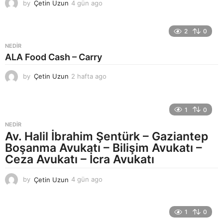
by
Çetin Uzun
4 gün ago
5
g
ü
n
2
0
a
NEDIR
g
ALA Food Cash – Carry
o
by
Çetin Uzun
2 hafta ago
2
h
a
f
1
0
t
a
NEDIR
a
Av. Halil İbrahim Şentürk – Gaziantep
g
Boşanma Avukatı – Bilişim Avukatı –
o
Ceza Avukatı – İcra Avukatı
by
Çetin Uzun
4 gün ago
5
g
ü
n
1
0
a