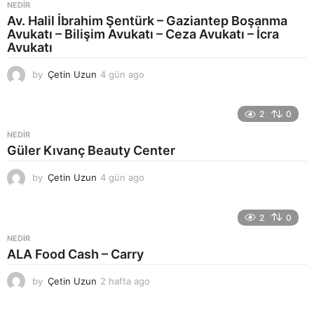
g
NEDIR
o
Av. Halil İbrahim Şentürk – Gaziantep Boşanma
Avukatı – Bilişim Avukatı – Ceza Avukatı – İcra
Avukatı
by
Çetin Uzun
4 gün ago
5
g
ü
n
2
0
a
NEDIR
g
Güler Kıvanç Beauty Center
o
by
Çetin Uzun
4 gün ago
5
g
ü
n
2
0
a
NEDIR
g
ALA Food Cash – Carry
o
by
Çetin Uzun
2 hafta ago
2
h
a