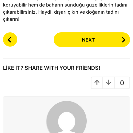
koruyabilir hem de baharın sunduğu güzelliklerin tadını
çıkarabilirsiniz. Haydi, dışarı çıkın ve doğanın tadını
çıkarın!
P
NEXT
o
s
t
P
LIKE IT? SHARE WITH YOUR FRIENDS!
a
g
0
i
n
a
t
i
o