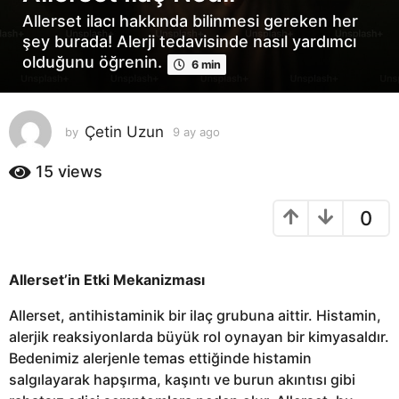
y
Allerset ilacı hakkında bilinmesi gereken her
a
şey burada! Alerji tedavisinde nasıl yardımcı
g
olduğunu öğrenin.
6 min
o
9
a
Çetin Uzun
by
9 ay ago
9
y
a
a
y
15
views
g
a
o
g
0
o
Allerset’in Etki Mekanizması
Allerset, antihistaminik bir ilaç grubuna aittir. Histamin,
alerjik reaksiyonlarda büyük rol oynayan bir kimyasaldır.
Bedenimiz alerjenle temas ettiğinde histamin
salgılayarak hapşırma, kaşıntı ve burun akıntısı gibi