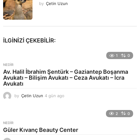
by
Çetin Uzun
İLGINIZI ÇEKEBILIR:
1
0
NEDIR
Av. Halil İbrahim Şentürk – Gaziantep Boşanma
Avukatı – Bilişim Avukatı – Ceza Avukatı – İcra
Avukatı
by
Çetin Uzun
4 gün ago
5
g
ü
n
2
0
a
NEDIR
g
Güler Kıvanç Beauty Center
o