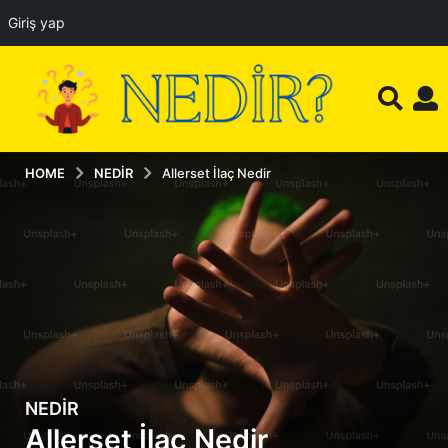
Giriş yap
HOME
NEDIR
Allerset İlaç Nedir
NEDIR
9
Allerset İlaç Nedir
a